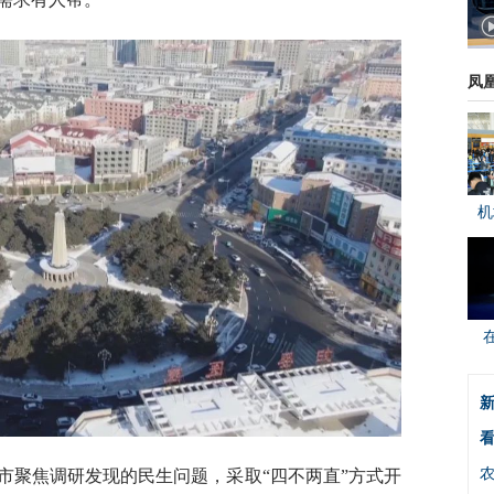
凤
机
新
看
市聚焦调研发现的民生问题，采取“四不两直”方式开