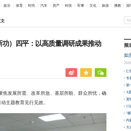
娱乐
体育
时尚
汽车
房产
科技
军事
文化
旅游
佛教
国
站
正文
建新功）四平：以高质量调研成果推动
频
如
2026
仁
专
第
A
聚焦发展所需、改革所急、基层所盼、群众所忧，确
宠
推动主题教育见行见效。
1
“
内
大