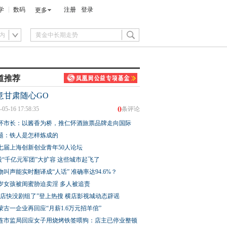
学
数码
注册
登录
更多
内
道推荐
意甘肃随心GO
0
-05-16 17:58:35
条评论
怀市长：以酱香为桥，推仁怀酒旅票品牌走向国际
题：铁人是怎样炼成的
七届上海创新创业青年50人论坛
股“千亿元军团”大扩容 这些城市起飞了
物叫声能实时翻译成“人话” 准确率达94.6%？
3岁女孩被闺蜜胁迫卖淫 多人被追责
横店快没剧组了”登上热搜 横店影视城动态辟谣
蒙古一企业再回应“月薪1.6万元招羊倌”
连市监局回应女子用烧烤铁签喂狗：店主已停业整顿