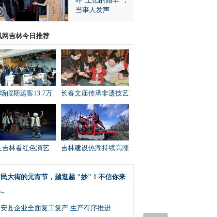
呼“上亿的婚车”，
当事人发声
凰网吉林今日推荐
场假期运客13.7万
长春文庙传承非遗技艺
在吉林看红色演艺
吉林建设热潮持续高涨
民大街的元宵节，越逛越 "妙"！不信你来
~
农安县企业全面复工复产 生产有序推进