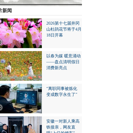
片新闻
2026第十七届井冈
山杜鹃花节将于4月
18日开幕
以春为媒 暖意涌动
——盘点清明假日
消费新亮点
“离职同事被炼化
变成数字永生了”
安徽一对新人乘高
铁接亲，网友直