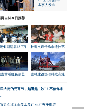
呼“上亿的婚车”，
当事人发声
凰网吉林今日推荐
场假期运客13.7万
长春文庙传承非遗技艺
在吉林看红色演艺
吉林建设热潮持续高涨
民大街的元宵节，越逛越 "妙"！不信你来
~
农安县企业全面复工复产 生产有序推进