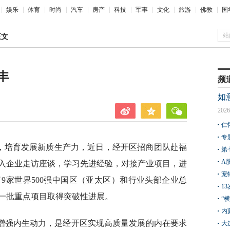
娱乐
体育
时尚
汽车
房产
科技
军事
文化
旅游
佛教
国
站
正文
丰
频
如
2026
仁
专
动，培育发展新质生产力，近日，经开区招商团队赴福
第
A
入企业走访座谈，学习先进经验，对接产业项目，进
宠
9家世界500强中国区（亚太区）和行业头部企业总
1
一批重点项目取得突破性进展。
“
内
增强内生动力，是经开区实现高质量发展的内在要求
大