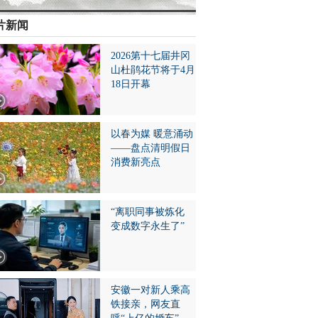
片新闻
2026第十七届井冈
山杜鹃花节将于4月
18日开幕
以春为媒 暖意涌动
——盘点清明假日
消费新亮点
“离职同事被炼化
变成数字永生了”
安徽一对新人乘高
铁接亲，网友直