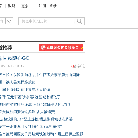
学
数码
注册
登录
更多
内
道推荐
意甘肃随心GO
0
-05-16 17:58:35
条评论
怀市长：以酱香为桥，推仁怀酒旅票品牌走向国际
题：铁人是怎样炼成的
七届上海创新创业青年50人论坛
股“千亿元军团”大扩容 这些城市起飞了
物叫声能实时翻译成“人话” 准确率达94.6%？
3岁女孩被闺蜜胁迫卖淫 多人被追责
横店快没剧组了”登上热搜 横店影视城动态辟谣
蒙古一企业再回应“月薪1.6万元招羊倌”
连市监局回应女子用烧烤铁签喂狗：店主已停业整顿