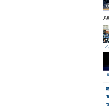
凤
机
新
看