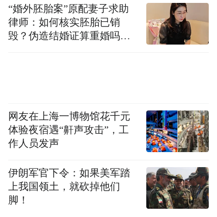
“婚外胚胎案”原配妻子求助
枝林取景。美术指导王竞认为，荔枝林中自
律师：如何核实胚胎已销
然生长的苔藓、海芋让整个场景更为真实，
毁？伪造结婚证算重婚吗？
也极具岭南氛围。不仅地域环境有很大差
医院的责任边界在哪？
异，电影中长安和岭南的穿搭风格也截然不
同，由此突出两地之间的差异。
网友在上海一博物馆花千元
体验夜宿遇“鼾声攻击”，工
作人员发声
伊朗军官下令：如果美军踏
上我国领土，就砍掉他们
脚！