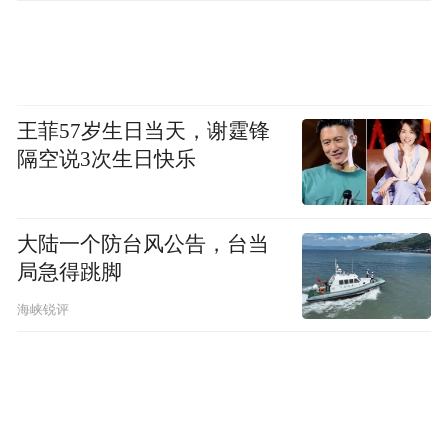
李善德在岭南荔枝园和园主阿僮（庄达菲 饰）对
饮
王菲57岁生日当天，谢霆锋
隔空说3次生日快乐
造型指导李宙携团队做了大量的考据工作，
从《新唐书》《旧唐书》等史料中寻找依
据、汲取灵感，尽力还原唐朝的服饰风格。
大陆一个防台风公告，台当
电影里李善德第一次从长安到岭南花了31
局急得跳脚
天，途中他的造型也从长安式的循规蹈矩逐
海峡锐评
步变成了岭南式的不拘一格，造型团队为李
善德设计打造了17套造型，单是不同长度、
颜色的胡须和头发就有十多套，对应着角色
在荔枝转运途中不同阶段的状态。