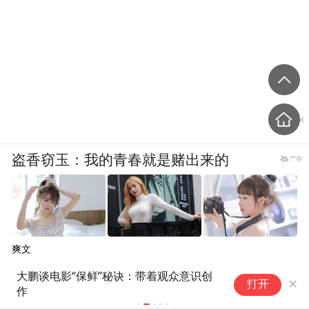
盗香窃玉：我的青春就是赌出来的
爽文
：带着观众意识创
戛纳day2-3：惠勒新片依旧
打开
强，82分钟写尽人与政治