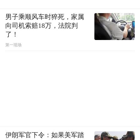
男子乘顺风车时猝死，家属
向司机索赔18万，法院判
大鹏和杨幂此次在片中饰演李善德、郑玉婷夫妇
了！
第一现场
“大家都知道这句诗，但我觉得更重要的是要
拍出‘无人知是荔枝来’，所以我们设计了李善
德身骑白马在长安城内穿梭。在一人一马飞
驰而过的背景中，那些达官显贵和普通人家
都在过各自正常的生活，无人知晓身后是一
个人拼尽了自己的全部生命，从岭南运着荔
枝赶来贵妃的庆典现场。当然，最后贵妃的
笑也换成了妻子郑玉婷（杨幂 饰演）的笑，
家人的鼓励和期许对他而言更为重要。”大鹏
伊朗军官下令：如果美军踏