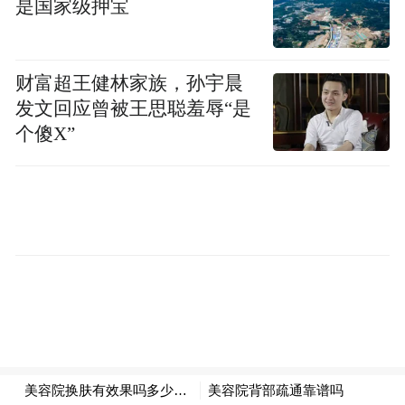
是国家级押宝
了，这次是和刘德华（饰演宰相杨国忠）同
台飙戏。”
财富超王健林家族，孙宇晨
发文回应曾被王思聪羞辱“是
个傻X”
前排左一的官员由马伯庸饰演
片中李善德的台词“就算失败，我也想知道自