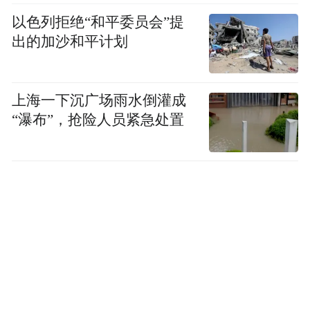
以色列拒绝“和平委员会”提
在片场，大鹏既是导演又是演员，每天都以
出的加沙和平计划
事无巨细的状态影响着剧组的每一个人，被
庄达菲调侃为“陀螺人”。拍摄“一骑红尘”的
名场面时，大鹏选择“用非常极简的方式来完
上海一下沉广场雨水倒灌成
“瀑布”，抢险人员紧急处置
成本该浓墨重彩的这一笔”。