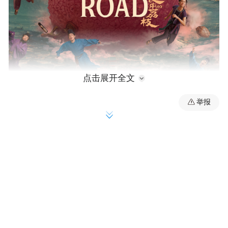
点击展开全文
举报
《长安的荔枝》国际版海报
《长安的荔枝》讲述了无名小吏李善德意外
接下转运荔枝这个“不可能完成的任务”，为
保妻女平安，他踏上险途拼死一搏，相继获
得商人苏谅（白客 饰）、荔枝园主阿僮（庄