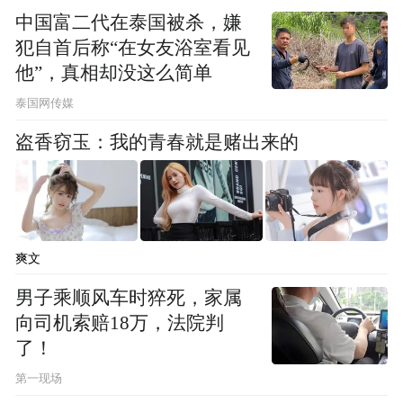
中国富二代在泰国被杀，嫌
犯自首后称“在女友浴室看见
他”，真相却没这么简单
泰国网传媒
盗香窃玉：我的青春就是赌出来的
首映礼现场，大鹏发言
大鹏透露说，主创团队为展现这一路上的风
貌变化，前后共跨越七个城市进行拍摄，力
求带给观众真实的感受。其中，长安场景被
爽文
填充了大量的细节，从人物造型到道具，再
男子乘顺风车时猝死，家属
到街边小贩的吆喝声，无不是在努力还原唐
向司机索赔18万，法院判
朝的市井风貌。
了！
第一现场
而岭南荔枝园场景则选在广东阳春的真实荔