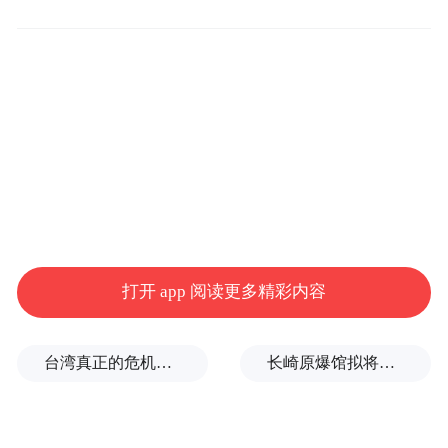
达菲 饰）和林邑奴（刘俊谦 饰）等人相助。
然而荔枝转运之难，何止与时间赛跑？
打开 app 阅读更多精彩内容
台湾真正的危机，是活在政治表演与情绪动员之中
长崎原爆馆拟将南京大屠杀改为南京事件，有日本民众现场质疑