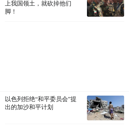
说。
上我国领土，就砍掉他们
脚！
“特别声明：以上作品内容(包括在内的视频、图片或音
频)为凤凰网旗下自媒体平台“大风号”用户上传并发
布，本平台仅提供信息存储空间服务。
Notice: The content above (including the videos,
pictures and audios if any) is uploaded and posted
by the user of Dafeng Hao, which is a social media
platform and merely provides information storage
space services.”
以色列拒绝“和平委员会”提
出的加沙和平计划