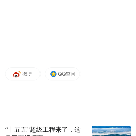
电影海报
电影以“荔枝”为引，将唐代诗人杜牧的诗篇
“一骑红尘妃子笑，无人知是荔枝来”活画于
大银幕之上。而历史考据派作家马伯庸在原
著小说《长安的荔枝》中对盛唐官僚体系进
行显微镜式的还原，也让这个千里送荔枝的
故事更添犀利洞察。首映礼现场，马伯庸笑
言自己也在片中首次“触电”客串了3秒，“我
“十五五”超级工程来了，这
当时就哭着给妈妈打了电话：您儿子出息