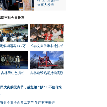
呼“上亿的婚车”，
当事人发声
凰网吉林今日推荐
场假期运客13.7万
长春文庙传承非遗技艺
在吉林看红色演艺
吉林建设热潮持续高涨
民大街的元宵节，越逛越 "妙"！不信你来
~
农安县企业全面复工复产 生产有序推进