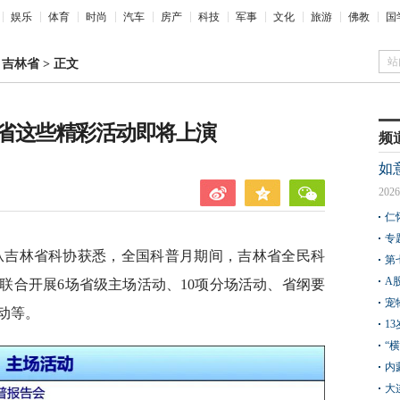
娱乐
体育
时尚
汽车
房产
科技
军事
文化
旅游
佛教
国
站
>
吉林省
>
正文
省这些精彩活动即将上演
频
如
2026
仁
专
从吉林省科协获悉，全国科普月期间，吉林省全民科
第
A
联合开展6场省级主场活动、10项分场活动、省纲要
宠
动等。
1
“
内
大