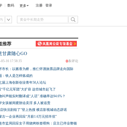
学
数码
注册
登录
更多
内
道推荐
意甘肃随心GO
0
-05-16 17:58:35
条评论
怀市长：以酱香为桥，推仁怀酒旅票品牌走向国际
题：铁人是怎样炼成的
七届上海创新创业青年50人论坛
股“千亿元军团”大扩容 这些城市起飞了
物叫声能实时翻译成“人话” 准确率达94.6%？
3岁女孩被闺蜜胁迫卖淫 多人被追责
横店快没剧组了”登上热搜 横店影视城动态辟谣
蒙古一企业再回应“月薪1.6万元招羊倌”
连市监局回应女子用烧烤铁签喂狗：店主已停业整顿