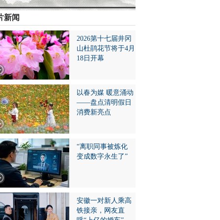
片新闻
2026第十七届井冈
山杜鹃花节将于4月
18日开幕
以春为媒 暖意涌动
——盘点清明假日
消费新亮点
“离职同事被炼化
变成数字永生了”
安徽一对新人乘高
铁接亲，网友直