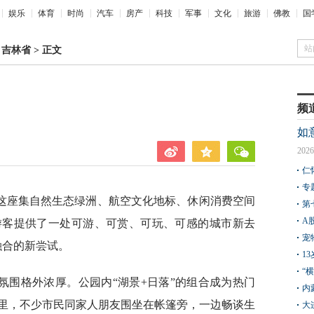
娱乐
体育
时尚
汽车
房产
科技
军事
文化
旅游
佛教
国
站
>
吉林省
>
正文
频
如
2026
仁
专
这座集自然生态绿洲、航空文化地标、休闲消费空间
第
A
游客提供了一处可游、可赏、可玩、可感的城市新去
宠
融合的新尝试。
1
“
氛围格外浓厚。公园内“湖景+日落”的组合成为热门
内
区里，不少市民同家人朋友围坐在帐篷旁，一边畅谈生
大