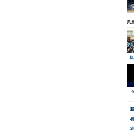
凤
机
新
看