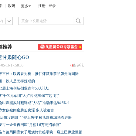
学
数码
注册
登录
更多
内
道推荐
意甘肃随心GO
0
-05-16 17:58:35
条评论
怀市长：以酱香为桥，推仁怀酒旅票品牌走向国际
题：铁人是怎样炼成的
七届上海创新创业青年50人论坛
股“千亿元军团”大扩容 这些城市起飞了
物叫声能实时翻译成“人话” 准确率达94.6%？
3岁女孩被闺蜜胁迫卖淫 多人被追责
横店快没剧组了”登上热搜 横店影视城动态辟谣
蒙古一企业再回应“月薪1.6万元招羊倌”
连市监局回应女子用烧烤铁签喂狗：店主已停业整顿