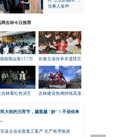
呼“上亿的婚车”，
当事人发声
凰网吉林今日推荐
场假期运客13.7万
长春文庙传承非遗技艺
在吉林看红色演艺
吉林建设热潮持续高涨
民大街的元宵节，越逛越 "妙"！不信你来
~
农安县企业全面复工复产 生产有序推进