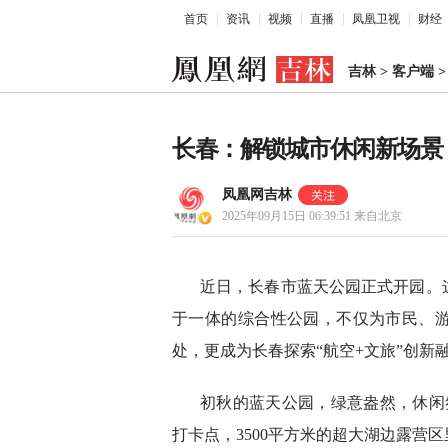
首页
资讯
视频
直播
凤凰卫视
财经
吉林
>
客户端
长春：解锁城市休闲新场景
凤凰网吉林
2025年09月15日 06:39:51
来自北京
近日，长春市蓝天公园正式开园。
于一体的综合性公园，不仅为市民、
处，更成为长春探索“航空+文旅”创新
初秋的蓝天公园，绿意盎然，休闲
打卡点，3500平方米的超大湖边露营