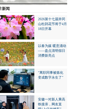
片新闻
2026第十七届井冈
山杜鹃花节将于4月
18日开幕
以春为媒 暖意涌动
——盘点清明假日
消费新亮点
“离职同事被炼化
变成数字永生了”
安徽一对新人乘高
铁接亲，网友直