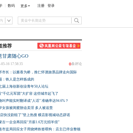
学
数码
注册
登录
更多
内
道推荐
意甘肃随心GO
0
-05-16 17:58:35
条评论
怀市长：以酱香为桥，推仁怀酒旅票品牌走向国际
题：铁人是怎样炼成的
七届上海创新创业青年50人论坛
股“千亿元军团”大扩容 这些城市起飞了
物叫声能实时翻译成“人话” 准确率达94.6%？
3岁女孩被闺蜜胁迫卖淫 多人被追责
横店快没剧组了”登上热搜 横店影视城动态辟谣
蒙古一企业再回应“月薪1.6万元招羊倌”
连市监局回应女子用烧烤铁签喂狗：店主已停业整顿