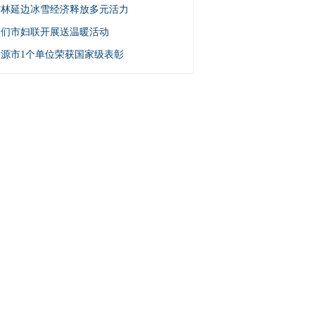
吉林延边冰雪经济释放多元活力
图们市妇联开展送温暖活动
辽源市1个单位荣获国家级表彰