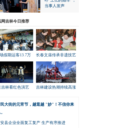
呼“上亿的婚车”，
当事人发声
凰网吉林今日推荐
场假期运客13.7万
长春文庙传承非遗技艺
在吉林看红色演艺
吉林建设热潮持续高涨
民大街的元宵节，越逛越 "妙"！不信你来
~
农安县企业全面复工复产 生产有序推进