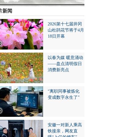
片新闻
2026第十七届井冈
山杜鹃花节将于4月
18日开幕
以春为媒 暖意涌动
——盘点清明假日
消费新亮点
“离职同事被炼化
变成数字永生了”
安徽一对新人乘高
铁接亲，网友直