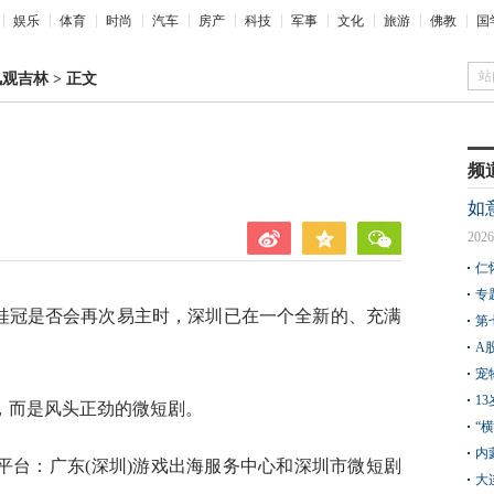
娱乐
体育
时尚
汽车
房产
科技
军事
文化
旅游
佛教
国
站
凤观吉林
>
正文
频
如
2026
仁
专
”桂冠是否会再次易主时，深圳已在一个全新的、充满
第
A
宠
1
，而是风头正劲的微短剧。
“
内
平台：广东(深圳)游戏出海服务中心和深圳市微短剧
大