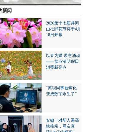
片新闻
2026第十七届井冈
山杜鹃花节将于4月
18日开幕
以春为媒 暖意涌动
——盘点清明假日
消费新亮点
“离职同事被炼化
变成数字永生了”
安徽一对新人乘高
铁接亲，网友直