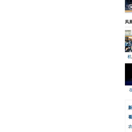
凤
机
新
看