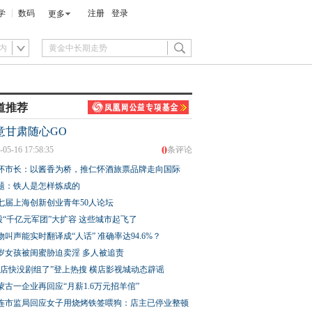
学
数码
注册
登录
更多
内
道推荐
意甘肃随心GO
0
-05-16 17:58:35
条评论
怀市长：以酱香为桥，推仁怀酒旅票品牌走向国际
题：铁人是怎样炼成的
七届上海创新创业青年50人论坛
股“千亿元军团”大扩容 这些城市起飞了
物叫声能实时翻译成“人话” 准确率达94.6%？
3岁女孩被闺蜜胁迫卖淫 多人被追责
横店快没剧组了”登上热搜 横店影视城动态辟谣
蒙古一企业再回应“月薪1.6万元招羊倌”
连市监局回应女子用烧烤铁签喂狗：店主已停业整顿