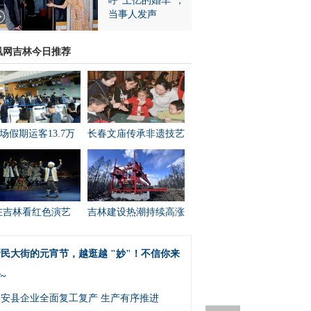
呼“上亿的婚车”，
当事人发声
凰网吉林今日推荐
场假期运客13.7万
长春文庙传承非遗技艺
在吉林看红色演艺
吉林建设热潮持续高涨
民大街的元宵节，越逛越 "妙"！不信你来
~
农安县企业全面复工复产 生产有序推进