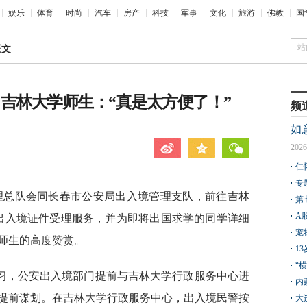
娱乐
体育
时尚
汽车
房产
科技
军事
文化
旅游
佛教
国
站
正文
吉林大学师生：“真是太方便了！”
频
如
2026
仁
专
管理总队会同长春市公安局出入境管理支队，前往吉林
第
A
了出入境证件受理服务，并为即将出国求学的同学详细
宠
师生的高度赞赏。
1
“
习，公安出入境部门提前与吉林大学行政服务中心进
内
提前谋划。在吉林大学行政服务中心，出入境民警按
大