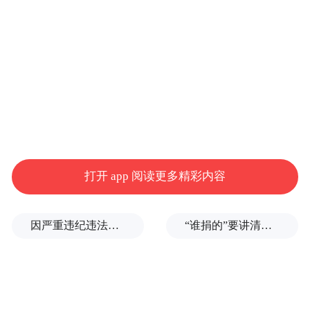
区，90个“吉途书房”免费阅读点已经投入使
用。旅途中的你，随时可以停下来翻几页
书。
打开 app 阅读更多精彩内容
因严重违纪违法，金融监管总局原局长李云泽被罢免全国人大代表
“谁捐的”要讲清楚，爱心不能被截胡