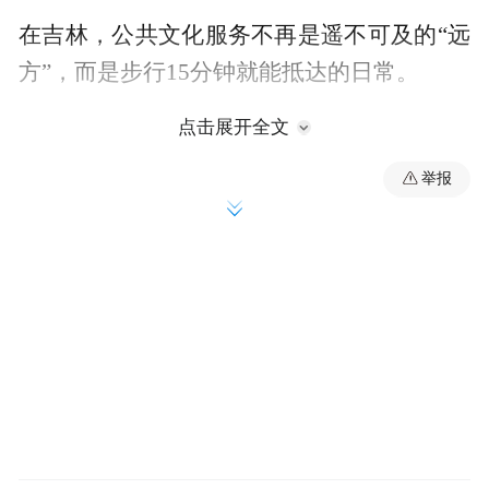
在吉林，公共文化服务不再是遥不可及的“远
方”，而是步行15分钟就能抵达的日常。
点击展开全文
15分钟，读得到书
举报
全民阅读，是吉林坚持了14年的民生实事。
每年，数十万张惠民购书卡和电子阅读卡发
放到困难群众手中。“吉阅万家”公益数字阅
读平台，注册用户已突破百万。无论在城市
还是乡村，打开手机就是一座“云端书房”。
更让人意外的是路上的风景。在G331国道
上、在沈白高铁车站里、在高速公路服务