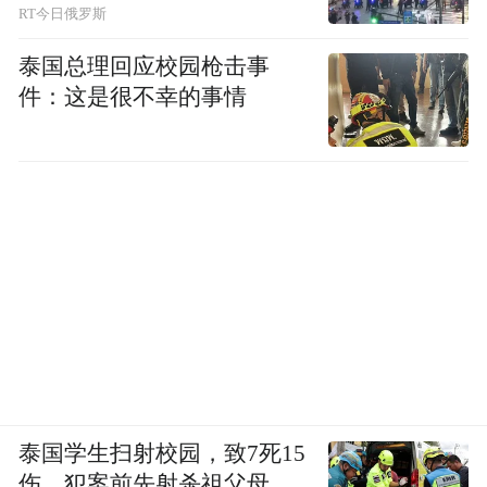
RT今日俄罗斯
网线直达千家万户。
泰国总理回应校园枪击事
一部手机就是一个文化入口。
件：这是很不幸的事情
泰国学生扫射校园，致7死15
伤，犯案前先射杀祖父母