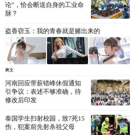
15分钟就能就与一场好展览不期而遇。
论”，恰会断送自身的工业命
脉？
15分钟，健得了身
盗香窃玉：我的青春就是赌出来的
全民健身，同样是公共文化服务的重要拼
图。
吉林的目标很实在：城市15分钟健身圈全覆
爽文
盖。
河南回应带薪错峰休假通知
结合城市更新、老旧小区改造，闲置场地被
引争议：表述不够准确，待
修改后印发
盘活成健身步道、运动球场、群众滑冰场。
公共体育场馆免费或低收费开放，学校、企
泰国学生扫射校园，致7死15
事业单位的体育场地也逐步向社会敞开。
伤，犯案前先射杀祖父母