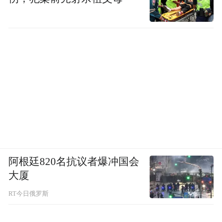
“15分钟品质文化生活圈”在吉林不是抽象的
概念，而是一张实实在在的民生清单：一座
书房、一个健身点、一场展览、一次活动。
吉林正在做的是把公共文化服务从“有没有”
推向“好不好”，从“看得见”推向“用得上”。
在吉林，15分钟，就够了。
“特别声明：以上作品内容(包括在内的视频、图片或音
阿根廷820名抗议者爆冲国会
频)为凤凰网旗下自媒体平台“大风号”用户上传并发
大厦
布，本平台仅提供信息存储空间服务。
Notice: The content above (including the videos,
RT今日俄罗斯
pictures and audios if any) is uploaded and posted
by the user of Dafeng Hao, which is a social media
platform and merely provides information storage