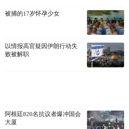
15分钟下楼就能出出汗。
被捕的17岁怀孕少女
15分钟，连得上网
数字化，让公共文化服务突破了物理距离。
以情报高官疑因伊朗行动失
败被解职
全民健身信息服务平台正在搭建，电子健身
地图、线上赛事、云端活动，动动手指就能
参与。“数字吉林”让体育数据与健康、社保
数据互联互通，智慧体育社区精准匹配每个
人的健身需求。
阿根廷820名抗议者爆冲国会
阅读同样如此。“吉阅万家”平台、线上阅读
大厦
活动、数字农家书屋……优质文化资源通过