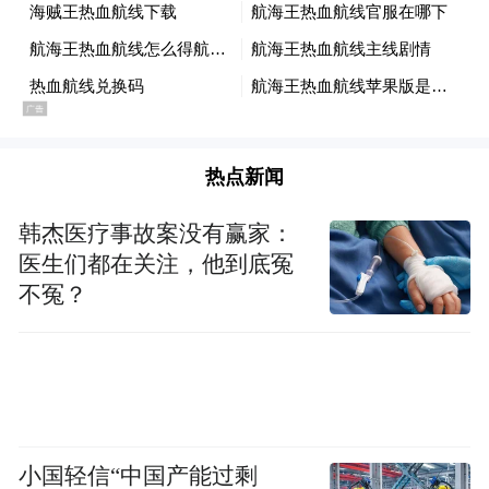
热点新闻
韩杰医疗事故案没有赢家：
医生们都在关注，他到底冤
更重要的是服务升级。延时开放、便民配
不冤？
套、分众化讲解——博物馆开始“迁就”观
众。常态化开展的“博物馆进校园、进社区、
进乡村”，让优质文化资源走出展馆、走到百
姓家门口。
小国轻信“中国产能过剩