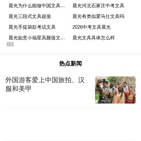
丰和社区曾存在不少治理隐患，为了守住居
民平安生活的底线，王聪牵头组建党员治安
巡逻队、安全生产巡查队，划定18个党员责
任网格，联动辖区15家单位党组织开展常态
化共治。在日复一日的坚守下，社区累计完
成环境卫生整治200余次，排查整改消防安
热点新闻
全、生产安全隐患300余处；依托党员“楼栋
外国游客爱上中国旅拍、汉
牵手团”“应急救助组”快速响应突发诉求，累
服和美甲
计解决群众急难事项150余件，稳稳织牢社区
平安稳定的防护网。
针对邻里纠纷，王聪创新打造“刘大嘴劝和工
作室”，吸纳威望高、有耐心的老党员和退休