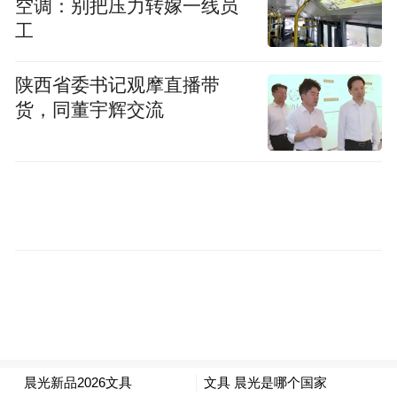
空调：别把压力转嫁一线员
品牌，几乎覆盖居民生活全场景；建立“居民
工
点单、社区派单、志愿者接单”服务机制，谁
陕西省委书记观摩直播带
家有困难说一声，很快就有志愿者上门帮
货，同董宇辉交流
忙。目前，社区已引入20余家专业社会组
织，搭建健康养生、技能提升等6大类志愿服
务平台，组织开展高考伴行、敬老助残等活
动百余场，累计受益群众超2000人次。
筑牢平安线 关键时刻冲锋在前
“社区工作既要暖心服务居民，也要硬气守住
底线。”王聪始终以共产党员的先锋标准要求
自己，关键时刻冲在前、危急关头顶得上。