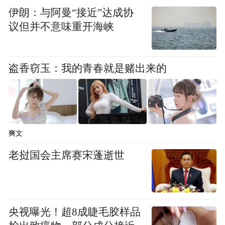
干部组建专职调解队。无论是邻里噪声矛
伊朗：与阿曼“接近”达成协
盾，还是楼上楼下漏水纠纷，调解队始终以
议但并不意味重开海峡
情暖人、以理服人、以法育人，积极化解各
类邻里隔阂。
盗香窃玉：我的青春就是赌出来的
如今的丰和社区，环境整洁优美，邻里和睦
友善。面对实实在在的治理成效，王聪始终
初心不改：“只要居民有需要，我就会一直坚
爽文
守下去。”十五载扎根基层默默奉献，她用实
干诠释了共产党员的使命担当，是居民口中
老挝国会主席赛宋蓬逝世
的“好书记”，更是群众心中永远的“贴心
人”。
央视曝光！超8成睫毛胶样品
来源：长春日报