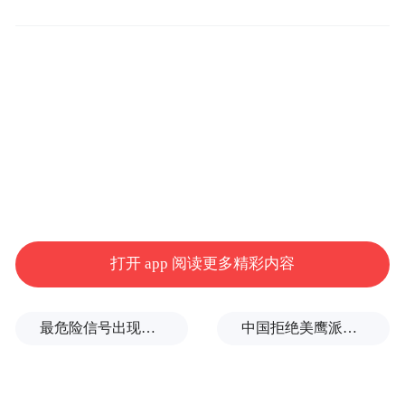
解题。5年来，“红石榴亭”累计协调解决遗留
难题10余件，成了小区里最有“烟火气”的协
商阵地。
为了改变社区“单兵作战”的局面，王聪一家
家上门对接辖区法务、学校、医院等单位，
要资源、聚合力。渐渐地，“红色讲堂”“健康
义诊日”等共建品牌相继落地，一支支党员志
愿服务队活跃在楼宇间，社区治理从“各自为
打开 app 阅读更多精彩内容
战”转向“握指成拳”，居民都说：“越来越多
单位成了我们抬头不见低头见的‘好邻居’。”
最危险信号出现！全球能源大动脉岌岌可危
中国拒绝美鹰派副防长访华？弦外之音被热议
记好民心账 温暖送到群众心坎