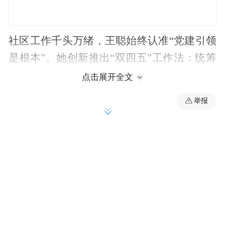
社区工作千头万绪，王聪始终认准“党建引领
是根本”。她创新推出“双四五”工作法：统筹
四方资源、打造五个阵地、建立四联机制、
点击展开全文
开展五心行动，推动5个小区党支部与网格党
举报
建服务站实体化运行，把党组织的触角延伸
到每一栋楼栋、每一户家庭。
社区里的“红石榴亭”是居民最熟悉的“议事
厅”。过去老旧管道改造、公共设施维修这类
“老大难”问题，常因各方意见不一搁置。王
聪牵头换了思路：把居民代表、物业经理、
党员骨干请到亭子里，面对面说事、实打实