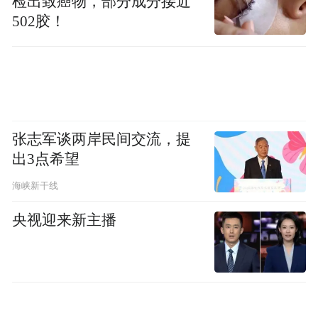
检出致癌物，部分成分接近
502胶！
“特别声明：以上作品内容(包括在内的视频、图片或音
频)为凤凰网旗下自媒体平台“大风号”用户上传并发
布，本平台仅提供信息存储空间服务。
Notice: The content above (including the videos,
pictures and audios if any) is uploaded and posted
by the user of Dafeng Hao, which is a social media
platform and merely provides information storage
张志军谈两岸民间交流，提
space services.”
出3点希望
海峡新干线
央视迎来新主播