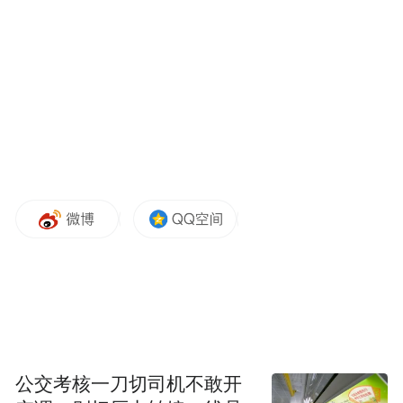
丰和社区有本特殊的“民心账本”，密密麻麻
记录着居民需求：独居的李大爷需要定期上
门送药，年轻的小刘两口子急需就业帮
扶……这本账的“主人”正是王聪。
“群众满意才是真正的政绩。”为了摸清居民
需求，王聪推动“敲门行动”常态化，带着社
区工作者挨家挨户走访，对困难群体落实“一
对一”帮扶，做到“一周一问候、一月一上
门”，累计帮扶困难群众130余人，用真情换
来了居民的真心认可。
针对百姓多样化需求，王聪推出“业有所就、
公交考核一刀切司机不敢开
权有所维、学有所教”等“十有”特色志愿服务