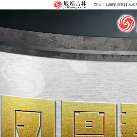
[
首页
] [
新闻早班车
] [
凤观