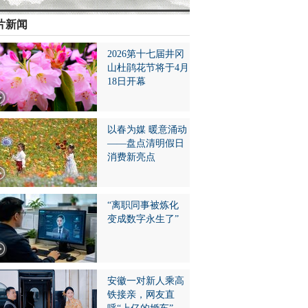
片新闻
2026第十七届井冈
山杜鹃花节将于4月
18日开幕
以春为媒 暖意涌动
——盘点清明假日
消费新亮点
“离职同事被炼化
变成数字永生了”
安徽一对新人乘高
铁接亲，网友直