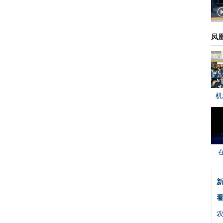
凤
机
新
看