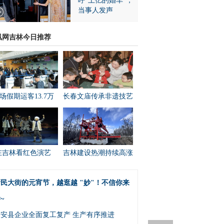
呼“上亿的婚车”，
当事人发声
凰网吉林今日推荐
场假期运客13.7万
长春文庙传承非遗技艺
在吉林看红色演艺
吉林建设热潮持续高涨
民大街的元宵节，越逛越 "妙"！不信你来
~
农安县企业全面复工复产 生产有序推进