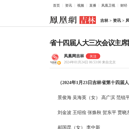
首页
资讯
视频
直播
凤凰卫视
财经
吉林
>
资讯
>
省十四届人大三次会议主席
凤凰网吉林
2024年01月24日 06:53:00
来自北京
（2024年1月23日吉林省第十
景俊海 吴海英（女） 高广滨 范锐
刘金波 王绍俭 张焕秋 贺东平 贾晓
郝国昆（女） 李中新