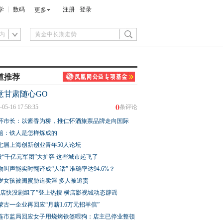
学
数码
注册
登录
更多
内
道推荐
意甘肃随心GO
0
-05-16 17:58:35
条评论
怀市长：以酱香为桥，推仁怀酒旅票品牌走向国际
题：铁人是怎样炼成的
七届上海创新创业青年50人论坛
股“千亿元军团”大扩容 这些城市起飞了
物叫声能实时翻译成“人话” 准确率达94.6%？
3岁女孩被闺蜜胁迫卖淫 多人被追责
横店快没剧组了”登上热搜 横店影视城动态辟谣
蒙古一企业再回应“月薪1.6万元招羊倌”
连市监局回应女子用烧烤铁签喂狗：店主已停业整顿