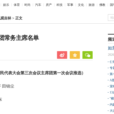
娱乐
体育
时尚
汽车
房产
科技
军事
文化
旅游
佛教
国
站
凤观吉林
>
正文
团常务主席名单
频
如
2026
仁
专
四届人民代表大会第三次会议主席团第一次会议推选）
第
A
平 田锦尘
宠
1
“
东
内
大