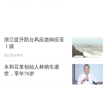
道12米宽，10.5公里长，在2.5公里处、10.5
公里处设置折返点。
冰上超级龙舟超级联赛设置12人冰上龙舟100
米和200米直道赛两个项目，分为公开组和本
浙江提升防台风应急响应至
地组，邀请8支省外队伍参赛，其中有3支外
Ⅰ级
国队伍，包括尼日利亚、南非、巴拿马等国
浙江应急管理
家的35名选手将参加比赛。
永和豆浆创始人林炳生逝
世，享年70岁
吉林省体育局群体处处长张晓东介绍，主办
方与东北农业大学探冰实验室合作，聘请技
术专家对赛道冰层厚度进行探测，目前，已
经进行3次探测，赛道冰层平均厚度达到47.7
厘米，完全符合比赛要求。目前所有赛道建