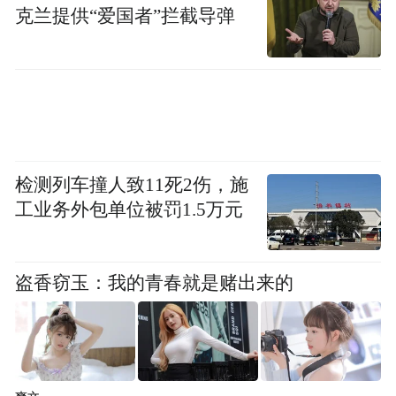
pictures and audios if any) is uploaded and posted
克兰提供“爱国者”拦截导弹
by the user of Dafeng Hao, which is a social media
platform and merely provides information storage
space services.”
检测列车撞人致11死2伤，施
工业务外包单位被罚1.5万元
盗香窃玉：我的青春就是赌出来的