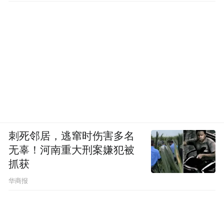
刺死邻居，逃窜时伤害多名
无辜！河南重大刑案嫌犯被
抓获
华商报