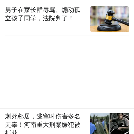
男子在家长群辱骂、煽动孤
立孩子同学，法院判了！
刺死邻居，逃窜时伤害多名
无辜！河南重大刑案嫌犯被
抓获