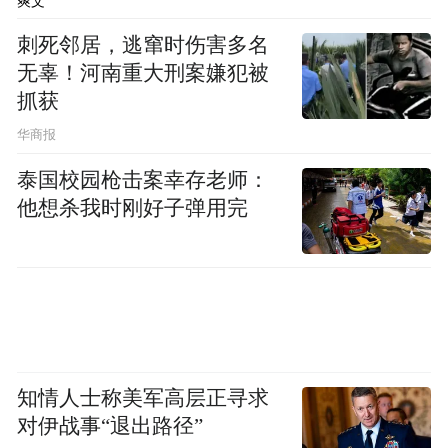
爽文
刺死邻居，逃窜时伤害多名
无辜！河南重大刑案嫌犯被
抓获
华商报
泰国校园枪击案幸存老师：
他想杀我时刚好子弹用完
知情人士称美军高层正寻求
对伊战事“退出路径”