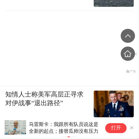
知情人士称美军高层正寻求
对伊战事“退出路径”
马雷斯卡：我跟所有队员说这是
吉
打开
全新的起点；接替瓜帅没有压力
示