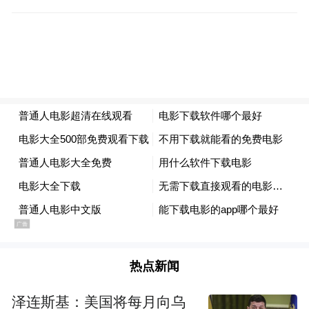
设工作已经基本完成，可以保障所有赛事正
常进行。
张晓东说，本次比赛是目前国内在极寒天气
举办的，参与人数最多的户外群众滑冰赛事
活动。此外，本次滑冰马拉松参赛人数达到
1855人，是目前参赛人数最多的一次室外滑
冰马拉松比赛，对此，赛事组委会将组织申
请吉尼斯世界纪录。
“特别声明：以上作品内容(包括在内的视频、图片或音
频)为凤凰网旗下自媒体平台“大风号”用户上传并发
热点新闻
布，本平台仅提供信息存储空间服务。
Notice: The content above (including the videos,
泽连斯基：美国将每月向乌