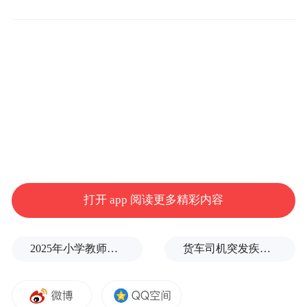
全域冰雪赛事嘉年华。
10项冰雪体育赛事设置有冰雪奔跑马拉松挑
战赛、雪地自行车半马拉松挑战赛、冰上龙
舟超级联赛、越野滑雪表演赛、雪地摩托车
表演赛、百米冰爬犁竞速赛、雪地悠波球对
抗赛、抽冰猴表演赛、雪地足球赛、冰雪秧
歌赛。
打开 app 阅读更多精彩内容
滑冰马拉松赛道单程全长10.5公里，是第一
次在松花江上建设，也是目前国内最长的室
2025年小学教师减少13.19万
货车司机突发疾病晕倒车轮边，陌生同行第一时间发现并救助
外滑冰马拉松赛道。滑冰马拉松挑战赛设置
全程滑冰马拉松、半程滑冰马拉松、迷你滑
冰马拉松（5公里）三个项目。滑冰马拉松赛