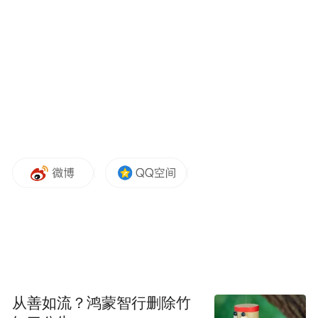
办承办单位的同时向文旅诉求专班报备，对
急难险重工单，立即上报专班，协调多部门
解决。接诉后，转派、督办、回访、上报闭
环受理，确保诉求秒派、迅速响应、直求结
果。
坚持求实求效，在反馈上突出“好”字，“五
一”假期期间共受理诉求2136件，接通率
97.04%，满意率99.67%，答复率100%。让
群众的操心事、烦心事、揪心事有人办、马
上办、能办好，有效提升群众假期出游的获
得感和满意度。
从善如流？鸿蒙智行删除竹
“专班重点关注文旅方面的诉求，指导各承办