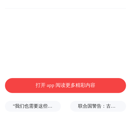
强化保障举措，在受理上突出“快”字，通化
市“12345”政务服务便民热线建立健全应急预
打开 app 阅读更多精彩内容
案，设置17个文旅坐席，24小时服务，专人
承接转办假期文旅诉求。
“我们也需要这些导弹啊”，特朗普公开拒绝泽连斯基！
联合国警告：古巴或变成沉默的加沙
创新工作机制，在办理上突出“实”字，采用
“双向报备”制度，接到群众文旅诉求后，交