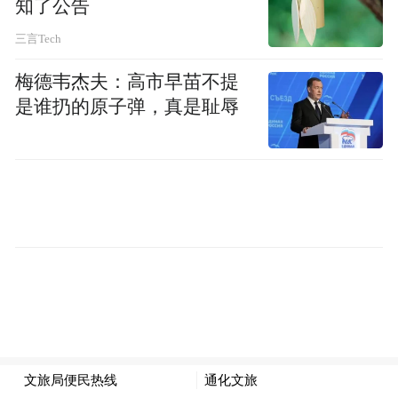
知了公告
部门规范办理工单，实现一个号码服务，压
三言Tech
实办理单位责任，确保群众诉求事事有回
音、件件有答复，倾力打造一支责任心强、
梅德韦杰夫：高市早苗不提
业务水平高的热线队伍。”通化市“12345”政
是谁扔的原子弹，真是耻辱
务服务便民热线受理中心科员张瑞芳说。
作者：吉林日报全媒体记者 孙鑫 实习生 刘
程智