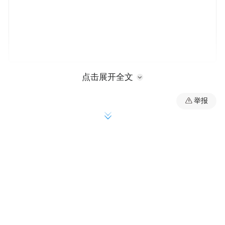
全力做好市民、游客假期旅游出行保障工
点击展开全文
作，通化市“12345”政务服务便民热线开通假
举报
期“文旅专班”，解决群众假期期间出行游玩
“急难愁盼”问题，倾力打造有速度、有温
度、有力度的便民服务，提升群众满意度。