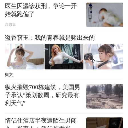
医生因漏诊获刑，争论一开
始就跑偏了
念兹集
盗香窃玉：我的青春就是赌出来的
爽文
纵火摧毁700栋建筑，美国男
子承认“策划数周，研究最有
利天气”
情侣住酒店半夜遭陌生男闯