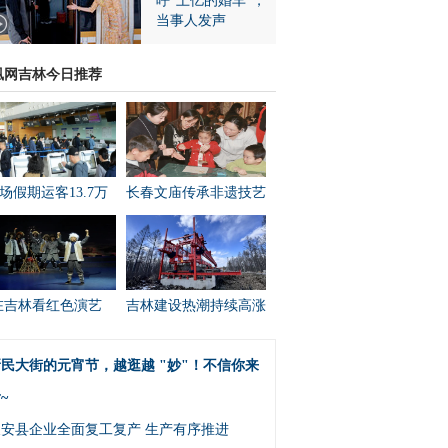
呼“上亿的婚车”，
当事人发声
凰网吉林今日推荐
场假期运客13.7万
长春文庙传承非遗技艺
在吉林看红色演艺
吉林建设热潮持续高涨
民大街的元宵节，越逛越 "妙"！不信你来
~
农安县企业全面复工复产 生产有序推进