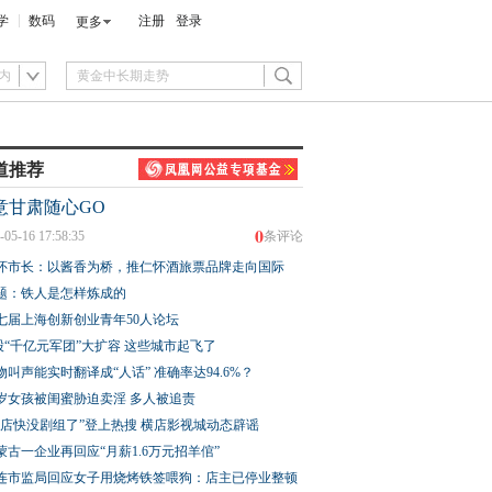
学
数码
注册
登录
更多
内
道推荐
意甘肃随心GO
0
-05-16 17:58:35
条评论
怀市长：以酱香为桥，推仁怀酒旅票品牌走向国际
题：铁人是怎样炼成的
七届上海创新创业青年50人论坛
股“千亿元军团”大扩容 这些城市起飞了
物叫声能实时翻译成“人话” 准确率达94.6%？
3岁女孩被闺蜜胁迫卖淫 多人被追责
横店快没剧组了”登上热搜 横店影视城动态辟谣
蒙古一企业再回应“月薪1.6万元招羊倌”
连市监局回应女子用烧烤铁签喂狗：店主已停业整顿