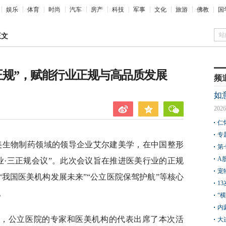
娱乐
体育
时尚
汽车
房产
科技
军事
文化
旅游
佛教
国
站
正文
正规”，赋能行业正规与高品质发展
频
如
2026
仁
专
球医美生物制药领域的领导企业艾尔建美学，在中国整形
第
A
行业·三正规会议”。此次会议旨在推进医美行业的正规
宠
“我国医美机构发展未来”“公立医院保驾护航”等核心
1
。
“
内
导，公立医院的专家和医美机构的代表出席了本次活
大