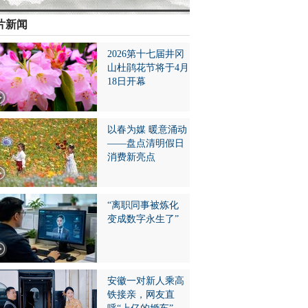
片新闻
2026第十七届井冈
山杜鹃花节将于4月
18日开幕
以春为媒 暖意涌动
——盘点清明假日
消费新亮点
“离职同事被炼化
变成数字永生了”
安徽一对新人乘高
铁接亲，网友直