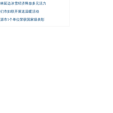
吉林延边冰雪经济释放多元活力
图们市妇联开展送温暖活动
辽源市1个单位荣获国家级表彰