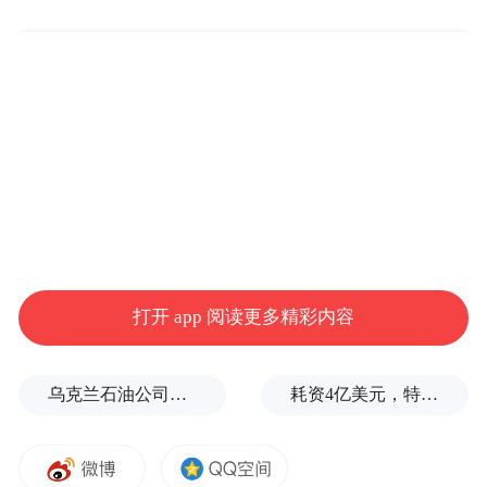
为了吸引更多观众走进影院，省电影局和电
影发行放映协会联合长春万达、吉视影投、
长影电影院等，推出“跟着电影去旅行”“跟着
打开 app 阅读更多精彩内容
电影品美食”系列活动，购票抽长影世纪城、
净月潭、动植物园门票；联合300多个商户推
乌克兰石油公司设施遭遇大规模袭击
耗资4亿美元，特朗普的白宫宴会厅修建项目被叫停
出看电影“一票回本”吃喝玩乐折上折；充值
送电影票；联合9家商业银行开展开卡送电影
票、刷卡购票享19.9元优惠；联合猫眼、淘