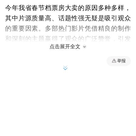
今年我省春节档票房大卖的原因多种多样，
其中片源质量高、话题性强无疑是吸引观众
的重要因素。多部热门影片凭借精良的制作
和深刻的主题赢得了观众的广泛赞誉，引发
点击展开全文
了热烈讨论。此外，高科技影厅的兴起也为
票房增长贡献了不少力量。巨幕、杜比、
举报
IMAX、LED等高科技影厅以其震撼的视觉效
果和舒适的观影体验，成为观众的首选。据
统计，省内不到100个高科技影厅的票房贡献
率达到25%，将近3500万元，足见其在市场
中的巨大影响力。