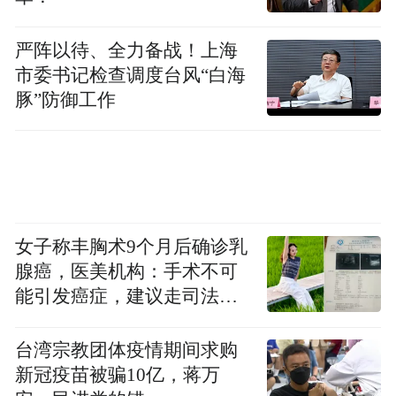
严阵以待、全力备战！上海
市委书记检查调度台风“白海
豚”防御工作
女子称丰胸术9个月后确诊乳
腺癌，医美机构：手术不可
能引发癌症，建议走司法途
径
台湾宗教团体疫情期间求购
新冠疫苗被骗10亿，蒋万