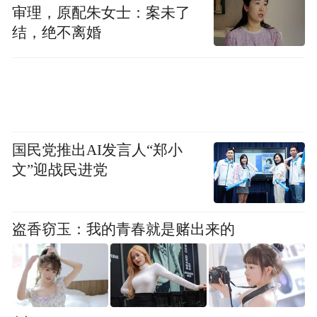
审理，原配朱女士：案未了
大开眼界，优惠活动则让他们能够以更加实
结，绝不离婚
惠的价格享受到优质的观影服务。同时，商
业综合体中的影院也为他们提供了更加便捷
的观影选择，在观影的同时还能享受到吃喝
玩乐的一站式服务。
国民党推出AI发言人“郑小
“咱们省春节档电影市场的火爆表现是多方面
文”迎战民进党
因素共同作用的结果。随着电影市场的不断
发展和观众需求的不断变化，全省电影市场
仍有巨大的发展潜力等待挖掘。”长影电影院
盗香窃玉：我的青春就是赌出来的
营销部副经理张沫表示。
吉林日报记者 马璐