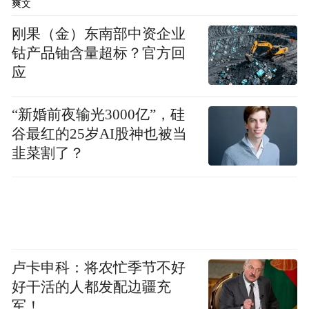
爽文
来源：彩练新闻
刚果（金）东南部中资企业
钴产品铀含量超标？官方回
“特别声明：以上作品内容(包括在内的视频、图片或音
应
频)为凤凰网旗下自媒体平台“大风号”用户上传并发
布，本平台仅提供信息存储空间服务。
Notice: The content above (including the videos,
“新婚前夜输光3000亿”，硅
pictures and audios if any) is uploaded and posted
谷最红的25岁AI股神也被当
by the user of Dafeng Hao, which is a social media
platform and merely provides information storage
韭菜割了？
space services.”
卢卡申科：将农忙季节不好
好干活的人都发配边疆充
军！