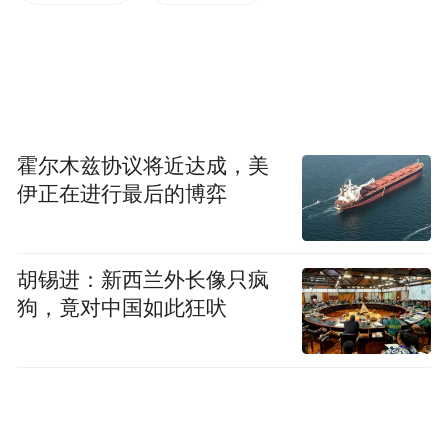
票票开展平台购票享5元优惠券等活动，都极
大地激发了观众的观影热情。
截至2月4日16时，吉林省影投公司、平台和
银行累计投入补贴金额235.83万元，拉动观
霍尔木兹协议将近达成，美
众21万人次，拉动票房近1000万元。电影
伊正在进行最后的博弈
+异业效果明显，卖品销售创新高，我省影院
卖品收入达总收入的13%。长影文创商店春
胡锡进：新西兰外长像只疯
节期间实现销售额近20万元。
狗，竟对中国如此狂吠
电影与商业地结合在我省春节档电影市场中
得到了凸显。省内票房前50的影院全部位于
商业综合体中，看电影已成为节日消费的重