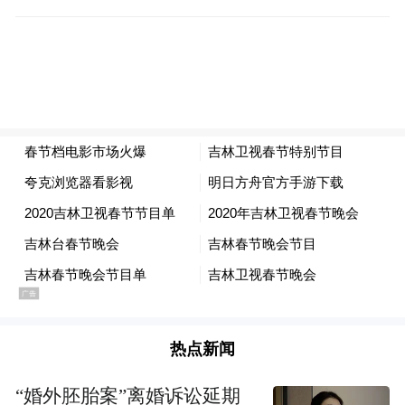
要内容之一。吉林昌邑万达、长春摩天活力
城寰映影城等影院日均观众过万，票房收入
高达40万至50万元，充分展示了电影与商业
结合的巨大魅力。
“今年春节档的电影太顶了！既有珠玉在前的
知名IP续作，又有体量宏大的视觉盛宴，我
在预售时就已经购买了6部影片的票，在大年
初五之前已经都看完了，太满足了！”长春资
深影迷刘国纲对记者说。和他一样，许多观
众对今年吉林省春节档电影市场都给予了高
度评价。他们表示，今年春节档的影片质量
热点新闻
普遍较高，选择丰富多样，观影体验也得到
了显著提升。高科技影厅的视觉效果让他们
“婚外胚胎案”离婚诉讼延期