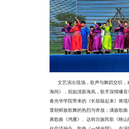
文艺演出现场，歌声与舞蹈交织，
海间》，宛如清新海风，歌手深情嗓音
春光华学院带来的《长鼓敲起来》将现
显朝鲜族歌舞的热烈与奔放；满族歌曲
典歌曲《鸿雁》、达斡尔族民歌《映山
化交流融合。歌曲《一城光阴》，在演