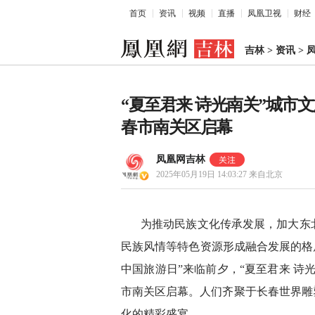
首页
资讯
视频
直播
凤凰卫视
财经
吉林
>
资讯
>
“夏至君来 诗光南关”城市
春市南关区启幕
凤凰网吉林
2025年05月19日 14:03:27
来自北京
为推动民族文化传承发展，加大东
民族风情等特色资源形成融合发展的格局
中国旅游日”来临前夕，“夏至君来 诗
市南关区启幕。人们齐聚于长春世界雕
化的精彩盛宴。