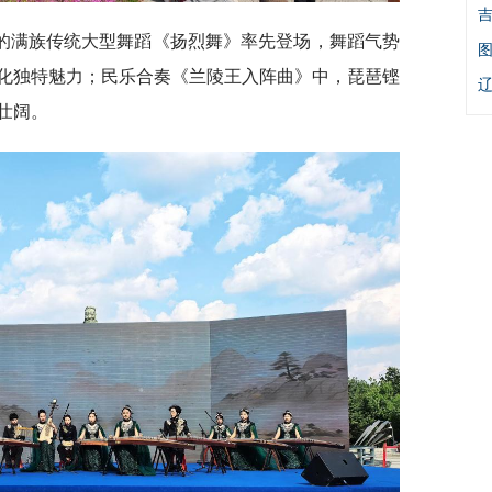
的满族传统大型舞蹈《扬烈舞》率先登场，舞蹈气势
化独特魅力；民乐合奏《兰陵王入阵曲》中，琵琶铿
壮阔。