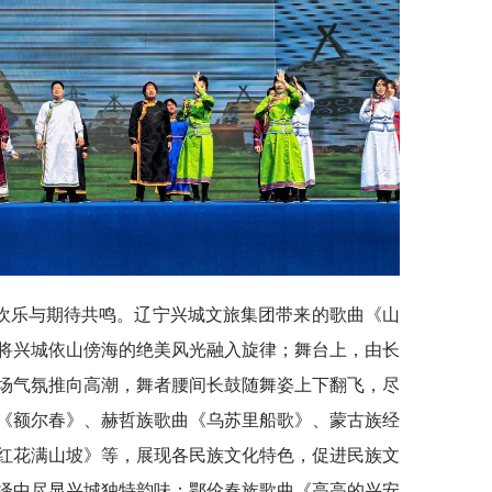
欢乐与期待共鸣。辽宁兴城文旅集团带来的歌曲《山
将兴城依山傍海的绝美风光融入旋律；舞台上，由长
场气氛推向高潮，舞者腰间长鼓随舞姿上下翻飞，尽
《额尔春》、赫哲族歌曲《乌苏里船歌》、蒙古族经
红花满山坡》等，展现各民族文化特色，促进民族文
绎中尽显兴城独特韵味；鄂伦春族歌曲《高高的兴安