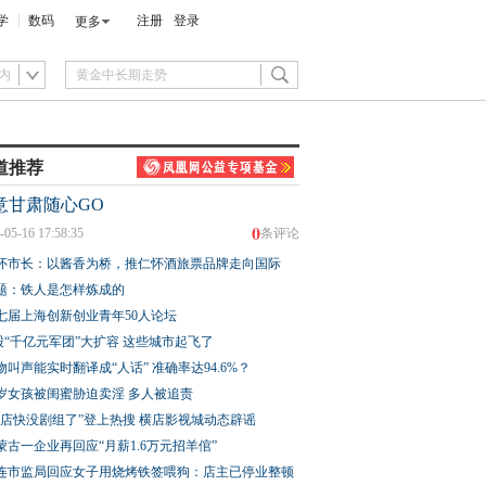
学
数码
注册
登录
更多
内
道推荐
意甘肃随心GO
0
-05-16 17:58:35
条评论
怀市长：以酱香为桥，推仁怀酒旅票品牌走向国际
题：铁人是怎样炼成的
七届上海创新创业青年50人论坛
股“千亿元军团”大扩容 这些城市起飞了
物叫声能实时翻译成“人话” 准确率达94.6%？
3岁女孩被闺蜜胁迫卖淫 多人被追责
横店快没剧组了”登上热搜 横店影视城动态辟谣
蒙古一企业再回应“月薪1.6万元招羊倌”
连市监局回应女子用烧烤铁签喂狗：店主已停业整顿