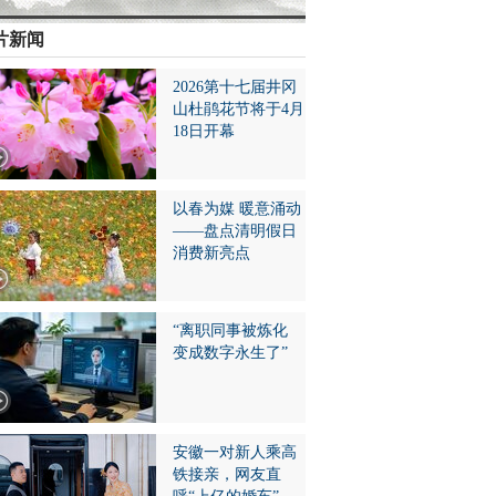
片新闻
2026第十七届井冈
山杜鹃花节将于4月
18日开幕
以春为媒 暖意涌动
——盘点清明假日
消费新亮点
“离职同事被炼化
变成数字永生了”
安徽一对新人乘高
铁接亲，网友直