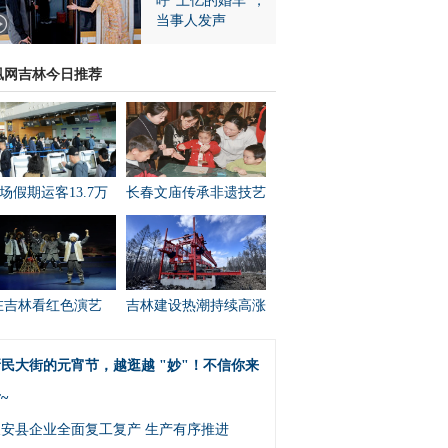
呼“上亿的婚车”，
当事人发声
凰网吉林今日推荐
场假期运客13.7万
长春文庙传承非遗技艺
在吉林看红色演艺
吉林建设热潮持续高涨
民大街的元宵节，越逛越 "妙"！不信你来
~
农安县企业全面复工复产 生产有序推进