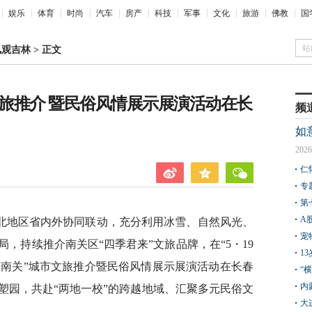
娱乐
体育
时尚
汽车
房产
科技
军事
文化
旅游
佛教
国
站
凤观吉林
>
正文
文旅推介 暨民俗风情展示展演活动在长
频
如
2026
仁
专
第
A
北地区省内外协同联动，充分利用冰雪、自然风光、
宠
，持续推介南关区“四季君来”文旅品牌，在“5・19
1
光南关”城市文旅推介暨民俗风情展示展演活动在长春
“
内
塑园，共赴“两地一校”的跨越地域、汇聚多元民俗文
大