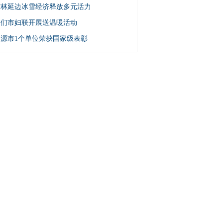
吉林延边冰雪经济释放多元活力
图们市妇联开展送温暖活动
辽源市1个单位荣获国家级表彰