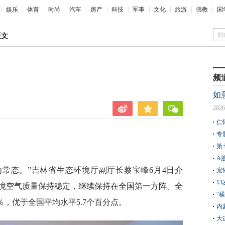
娱乐
体育
时尚
汽车
房产
科技
军事
文化
旅游
佛教
国
站
正文
频
如
2026
仁
专
第
A
为常态。”吉林省生态环境厅副厅长蔡宝峰6月4日介
宠
1
境空气质量保持稳定，继续保持在全国第一方阵。全
“
％，优于全国平均水平5.7个百分点。
内
大