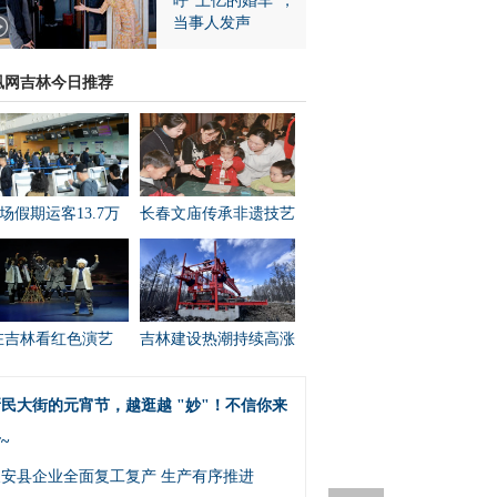
呼“上亿的婚车”，
当事人发声
凰网吉林今日推荐
场假期运客13.7万
长春文庙传承非遗技艺
在吉林看红色演艺
吉林建设热潮持续高涨
民大街的元宵节，越逛越 "妙"！不信你来
~
农安县企业全面复工复产 生产有序推进