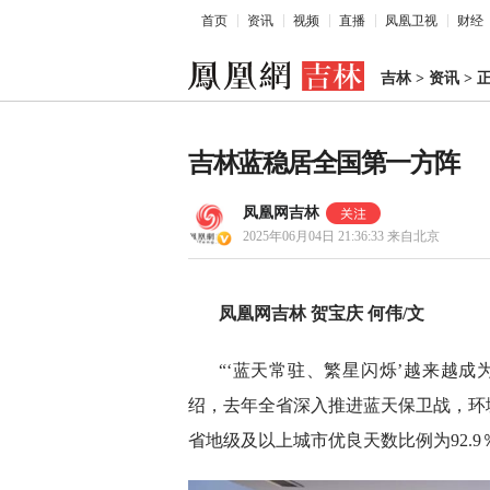
首页
资讯
视频
直播
凤凰卫视
财经
吉林
>
资讯
>
吉林蓝稳居全国第一方阵
凤凰网吉林
2025年06月04日 21:36:33
来自北京
凤凰网吉林 贺宝庆 何伟/文
“‘蓝天常驻、繁星闪烁’越来越成
绍，去年全省深入推进蓝天保卫战，环
省地级及以上城市优良天数比例为92.9