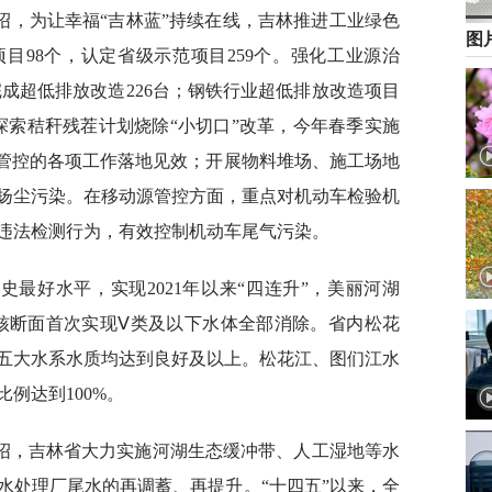
绍，为让幸福“吉林蓝”持续在线，吉林推进工业绿色
图
目98个，认定省级示范项目259个。强化工业源治
完成超低排放改造226台；钢铁行业超低排放改造项目
探索秸秆残茬计划烧除“小切口”改革，今年春季实施
禁烧管控的各项工作落地见效；开展物料堆场、施工场地
扬尘污染。在移动源管控方面，重点对机动车检验机
违法检测行为，有效控制机动车尾气污染。
史最好水平，实现2021年以来“四连升”，美丽河湖
考核断面首次实现Ⅴ类及以下水体全部消除。省内松花
五大水系水质均达到良好及以上。松花江、图们江水
例达到100%。
绍，吉林省大力实施河湖生态缓冲带、人工湿地等水
水处理厂尾水的再调蓄、再提升。“十四五”以来，全