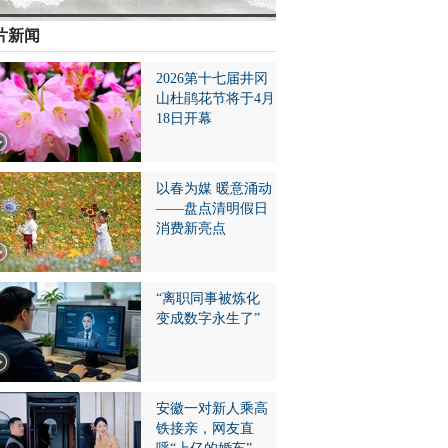
片新闻
2026第十七届井冈
山杜鹃花节将于4月
18日开幕
以春为媒 暖意涌动
——盘点清明假日
消费新亮点
“离职同事被炼化
变成数字永生了”
安徽一对新人乘高
铁接亲，网友直