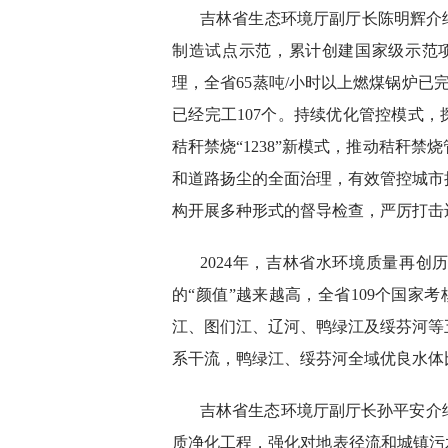
吉林省生态环境厅副厅长陈明辉介
制造试点示范，累计创建国家级示范项
理，全省65蒸吨/小时以上燃煤锅炉已
已经完工107个。持续优化管控模式，
秸秆禁烧“1238”新模式，推动秸秆
和道路扬尘的全面治理，有效管控城市
构开展多种形式的督导检查，严厉打击
2024年，吉林省水环境质量再创历
的“颜值”越来越高，全省109个国家
江、图们江、辽河、鸭绿江及绥芬河等
系干流，鸭绿江、绥芬河全域优良水体比
吉林省生态环境厅副厅长孙平安介
质净化工程，强化对地表径流和城镇污