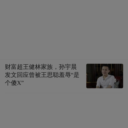
财富超王健林家族，孙宇晨
发文回应曾被王思聪羞辱“是
个傻X”