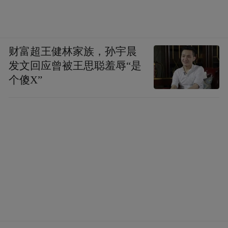
财富超王健林家族，孙宇晨
发文回应曾被王思聪羞辱“是
个傻X”