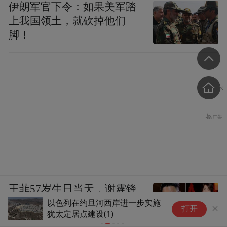
伊朗军官下令：如果美军踏
上我国领土，就砍掉他们
脚！
王菲57岁生日当天，谢霆锋
以色列在约旦河西岸进一步实施
国
隔空说3次生日快乐
打开
犹太定居点建设(1)
海