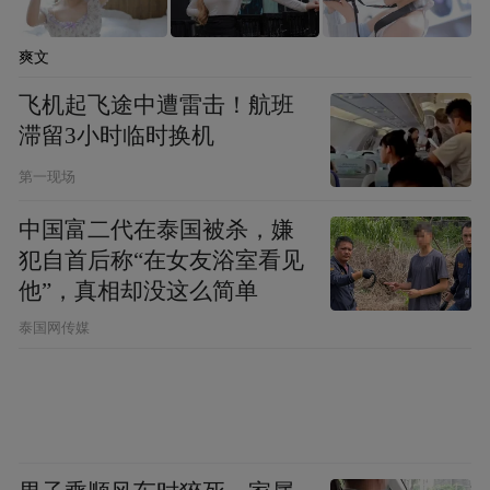
爽文
飞机起飞途中遭雷击！航班
滞留3小时临时换机
第一现场
中国富二代在泰国被杀，嫌
犯自首后称“在女友浴室看见
他”，真相却没这么简单
泰国网传媒