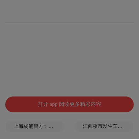
打开 app 阅读更多精彩内容
上海杨浦警方：男子为博取关注发布涉台风不实信息，被拘
江西夜市发生车祸，警方通报：司机酒后驾驶，7人受伤