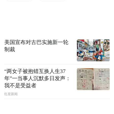
“特别声明：以上作品内容(包括在内的视频、图片或音
频)为凤凰网旗下自媒体平台“大风号”用户上传并发
布，本平台仅提供信息存储空间服务。
Notice: The content above (including the videos,
pictures and audios if any) is uploaded and posted
美国宣布对古巴实施新一轮
by the user of Dafeng Hao, which is a social media
platform and merely provides information storage
制裁
space services.”
“两女子被抱错互换人生37
年”一当事人沉默多日发声：
我不是受益者
红星新闻