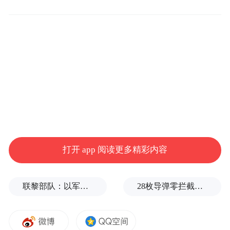
电影《刺杀小说家》里的赤发鬼被誉为“突破国产
视效天花板”
根据猫眼专业版信息，目前10月1日共有4部
定档影片，除《刺杀小说家2》外，还有成龙
主演的《熊猫计划2》、动画片《猪猪侠·一
只老猪的逆袭》和动画片《红孩儿火焰山之
打开 app 阅读更多精彩内容
王》。
联黎部队：以军单日向黎发射113枚炮弹
28枚导弹零拦截！基辅防空失灵，西方靠不住了
此外，冯小刚导演，雷佳音、胡歌主演的
《抓特务》；严屹宽主演的《英雄三元里》
等片也有望加入今年国庆档。