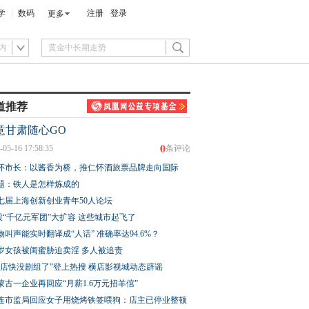
学
数码
注册
登录
更多
内
道推荐
意甘肃随心GO
0
-05-16 17:58:35
条评论
怀市长：以酱香为桥，推仁怀酒旅票品牌走向国际
题：铁人是怎样炼成的
七届上海创新创业青年50人论坛
股“千亿元军团”大扩容 这些城市起飞了
物叫声能实时翻译成“人话” 准确率达94.6%？
3岁女孩被闺蜜胁迫卖淫 多人被追责
横店快没剧组了”登上热搜 横店影视城动态辟谣
蒙古一企业再回应“月薪1.6万元招羊倌”
连市监局回应女子用烧烤铁签喂狗：店主已停业整顿