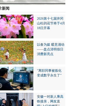
片新闻
2026第十七届井冈
山杜鹃花节将于4月
18日开幕
以春为媒 暖意涌动
——盘点清明假日
消费新亮点
“离职同事被炼化
变成数字永生了”
安徽一对新人乘高
铁接亲，网友直