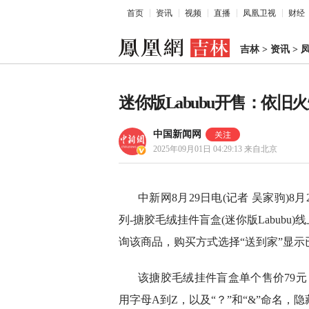
首页
资讯
视频
直播
凤凰卫视
财经
吉林
>
资讯
>
迷你版Labubu开售：依
中国新闻网
2025年09月01日 04:29:13
来自北京
中新网8月29日电(记者 吴家驹)8月
列-搪胶毛绒挂件盲盒(迷你版Labub
询该商品，购买方式选择“送到家”显示
该搪胶毛绒挂件盲盒单个售价79元
用字母A到Z，以及“？”和“&”命名，隐