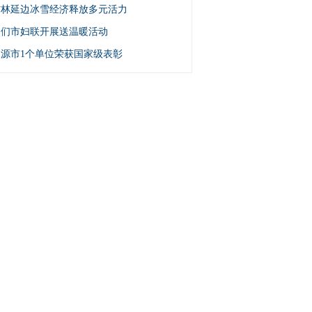
吉林延边冰雪经济释放多元活力
图们市妇联开展送温暖活动
辽源市1个单位荣获国家级表彰