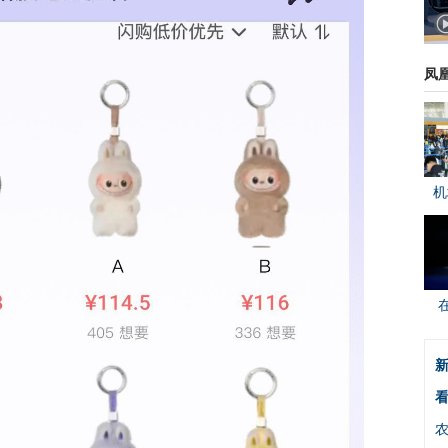
凤
机
新
看