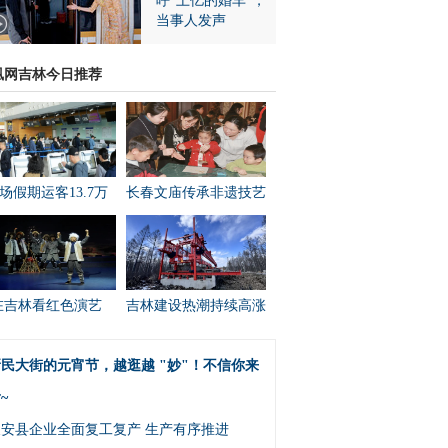
呼“上亿的婚车”，
当事人发声
凰网吉林今日推荐
场假期运客13.7万
长春文庙传承非遗技艺
在吉林看红色演艺
吉林建设热潮持续高涨
民大街的元宵节，越逛越 "妙"！不信你来
~
农安县企业全面复工复产 生产有序推进