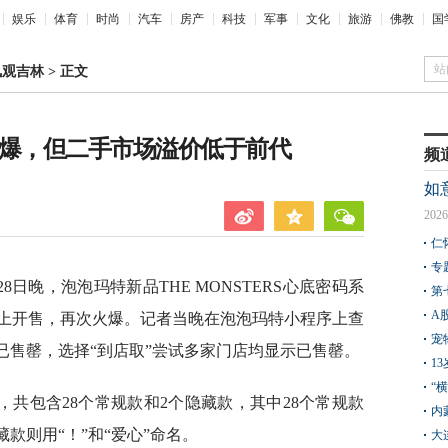
娱乐
体育
时尚
汽车
房产
科技
军事
文化
旅游
佛教
国
站
凤观吉林
>
正文
旧火爆，但二手市场溢价低于前代
频
如
2026
仁
专
28日晚，泡泡玛特新品THE MONSTERS心底密码系
第
A
u)线上开售，再次火爆。记者当晚在泡泡玛特小程序上查
宠
已售罄，选择“到店取”尝试多家门店均显示已售罄。
1
“
，共包含28个常规款和2个隐藏款，其中28个常规款
内
藏款则用“！”和“爱心”命名。
大