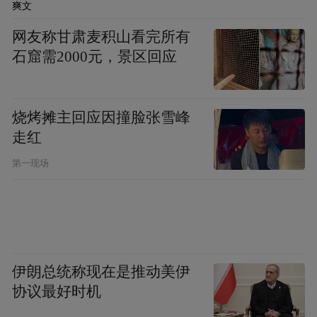
爽文
行办税缴费事项集成化办理，实现“一站办”
网友称甘肃麦积山看完所有
“一次办”；优化办税服务厅“简事快办”清
石窟需2000元，景区回应
单，更新服务指南，扩大“一网通办”范围，
让办税更智能高效。
烧烤摊主回应因撞脸张雪峰
走红
第一现场
伊朗总统称现在是推动美伊
协议最好时机