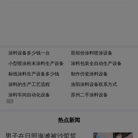
续动能。”辽源市邦兴袜业负责人杨宝顺说，
“随着涉外业务越来越多，我们对有些问题确
实犯难。税务部门的‘管家式’服务让我们更放
心。”在“走出去”的过程中，辽源市税务部门
对公司开展了全环节涉税分析，厘清袜业“强
链”“弱链”环节，有效降低涉税风险，努力为
企业把好贸易税收关。
热点新闻
男子在日照海滩被沙蜇蜇