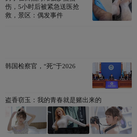
伤，5小时后被紧急送医抢
救，景区：偶发事件
与此同时，辽源市税务局通过组织“便民办税
春风行动”“春雨润苗”等活动，组建“税收文
韩国检察官，“死”于2026
旅帮帮团”等5支金牌服务团队，开展19场宣
传辅导活动。
“税务专家主动上门服务，给我们梳理政策、
盗香窃玉：我的青春就是赌出来的
指导操作，这种贴心服务，让我们办税更有
底！”辽源乐兔乐园经理王宇感慨。
此外，辽源市税务局不断简化办税流程，推