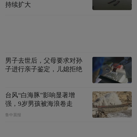
持续扩大
“特别声明：以上作品内容(包括在内的视频、图片或音
频)为凤凰网旗下自媒体平台“大风号”用户上传并发
布，本平台仅提供信息存储空间服务。
Notice: The content above (including the videos,
pictures and audios if any) is uploaded and posted
by the user of Dafeng Hao, which is a social media
platform and merely provides information storage
男子去世后，父母要求对孙
space services.”
子进行亲子鉴定，儿媳拒绝
台风“白海豚”影响显著增
强，9岁男孩被海浪卷走
鲁中晨报