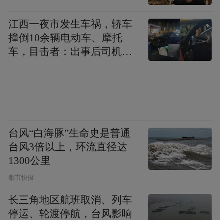
在共治合力上，辽源深入推进“税商联动+”机
江西一夜市发生车祸，轿车
撞倒10余辆电动车、摩托
制，与工商联、行业协会、商会协同，“政企
车，目击者：出事后司机一
直通车”及时回应企业诉求；与人社、医保等
直坐车里
部门优化“一厅联办”，高效化解民营企业涉
税涉费问题。
从精准服务到协同共治，从便利办税到信用
赋能，辽源市税务局用一项项“硬举措”，提
台风“白海豚”生命史是普通
台风3倍以上，环流直径达
升办税“便利度”，厚植营商“软环境”，让税
1300公里
务服务的“春风”，温暖每一位纳税人，为辽
都市快报
源经济高质量发展注入“税动力”。
长三角地区航班取消、列车
来源：彩练新闻
停运、轮渡停航，台风影响