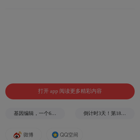
为优化办税服务水平，辽源市税务局精准服
务重点主体，出台13项优化营商环境举措、
20条服务规上企业细化措施，为420户规上民
营企业、125户重点项目配备“税务管家”，提
供全链条、全周期服务。依托市县两级推送
机制和网格员队伍，51批次税费政策精准触
打开 app 阅读更多精彩内容
达11.37万户次纳税人。办税便利度持续升
级，全市“十分钟办税服务圈”加速构建，袜
基因编辑，一个6岁女孩之死
倒计时3天！第18届影响世界华人盛典即将启幕
业园区一站式办税服务厅投入使用，一、二
类企业出口退税办理时长压缩至2个工作日
内，有效盘活企业资金“活水”，为经营发展