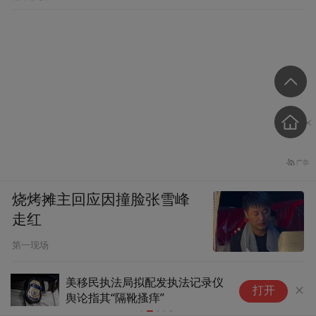
烧烤摊主回应因撞脸张雪峰
走红
第一现场
美移民执法局拟配发执法记录仪
文
打开
舆论指其“隔靴搔痒”
爱
满