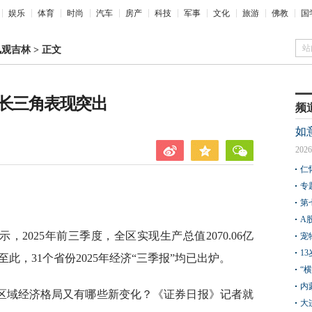
娱乐
体育
时尚
汽车
房产
科技
军事
文化
旅游
佛教
国
站
凤观吉林
>
正文
 长三角表现突出
频
如
2026
仁
专
第
A
，2025年前三季度，全区实现生产总值2070.06亿
宠
1
此，31个省份2025年经济“三季报”均已出炉。
“
内
区域经济格局又有哪些新变化？《证券日报》记者就
大