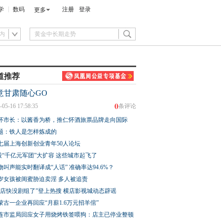
学
数码
注册
登录
更多
内
道推荐
意甘肃随心GO
0
-05-16 17:58:35
条评论
怀市长：以酱香为桥，推仁怀酒旅票品牌走向国际
题：铁人是怎样炼成的
七届上海创新创业青年50人论坛
股“千亿元军团”大扩容 这些城市起飞了
物叫声能实时翻译成“人话” 准确率达94.6%？
3岁女孩被闺蜜胁迫卖淫 多人被追责
横店快没剧组了”登上热搜 横店影视城动态辟谣
蒙古一企业再回应“月薪1.6万元招羊倌”
连市监局回应女子用烧烤铁签喂狗：店主已停业整顿