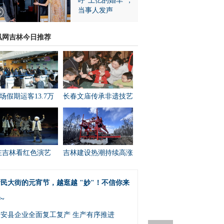
呼“上亿的婚车”，
当事人发声
凰网吉林今日推荐
场假期运客13.7万
长春文庙传承非遗技艺
在吉林看红色演艺
吉林建设热潮持续高涨
民大街的元宵节，越逛越 "妙"！不信你来
~
农安县企业全面复工复产 生产有序推进