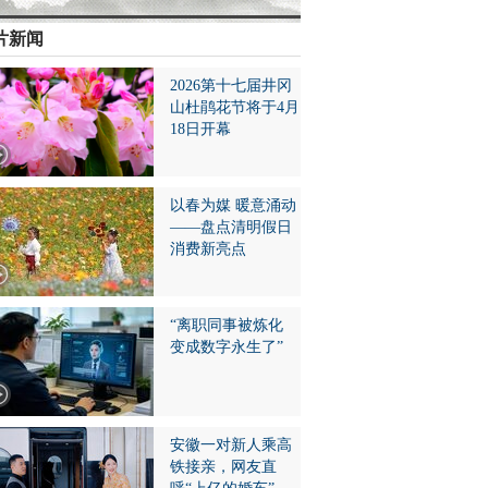
片新闻
2026第十七届井冈
山杜鹃花节将于4月
18日开幕
以春为媒 暖意涌动
——盘点清明假日
消费新亮点
“离职同事被炼化
变成数字永生了”
安徽一对新人乘高
铁接亲，网友直