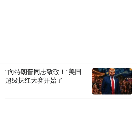
冰雪商贸消费券；吉林市给予外地游客餐饮
专属优惠，重要节假日免费乘公交、城区免
费停车；通化市定向推出“疗休养”团队免费
学滑雪政策；长白山出台“0元联游”北、西景
区等政策。
服务品质上，吉林市投运城市航站楼，加密
“向特朗普同志致敬！”美国
机场至雪场至城市的班次；组织网约车统一
超级抹红大赛开始了
标识服务雪场游客；提供“雾凇叫早”服务。
长白山在景区设“暖心服务站”，免费提供热
水、防寒装备租赁。延边州开展“宠客延边”
八大行动，用22项举措，为游客打造安心之
旅。