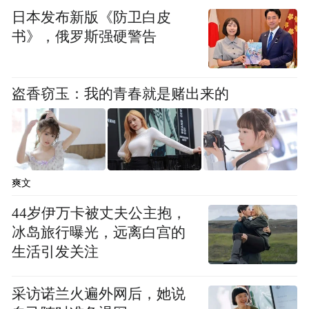
虽然排队队伍蜿蜒曲折，但在滑下去的那一
日本发布新版《防卫白皮
瞬间，所有的等待都变得值得。风在耳边呼
书》，俄罗斯强硬警告
啸，速度与激情完美结合，让人肾上腺素飙
升，忍不住想再来一次。
盗香窃玉：我的青春就是赌出来的
此外，我还体验了雪圈速滑、冰上自行车和
富有东北特色的狗拉雪橇。这些项目让人暂
时忘却了年龄，重拾了童年的纯真与快乐。
玩累了，便钻进温暖的休息室，喝一杯热腾
爽文
腾的姜茶，或是品尝一下东北特色烤红肠，
44岁伊万卡被丈夫公主抱，
瞬间能量满满。
冰岛旅行曝光，远离白宫的
生活引发关注
结语：冰雪奇缘，梦幻难忘
采访诺兰火遍外网后，她说