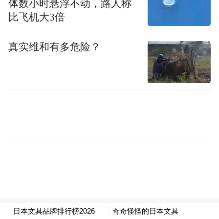
体数小时悬浮不动，路人称
世界都变成了钻石镶嵌的艺术品。灯光与冰
比飞机大3倍
雪的结合，创造了一种独一无二的视觉盛
宴，让人词穷。无论是那座复刻的冰雪长
真实维和有多危险？
城，还是精巧的冰制滑梯，都在夜色中散发
着迷人的光芒。
最令人难忘的是每晚的冰雪演艺。在万人冰
场上，动感的音乐响起，游客们自发围成
圈，尊龙凯时KS6.ME跳起了冰上迪斯科。尽
管语言不通，肤色各异，但在这一刻，所有
人都被冰雪的魅力和狂欢的氛围所感染，笑
声和欢呼声此起彼伏，那是哈尔滨独有的热
烈与豪迈。