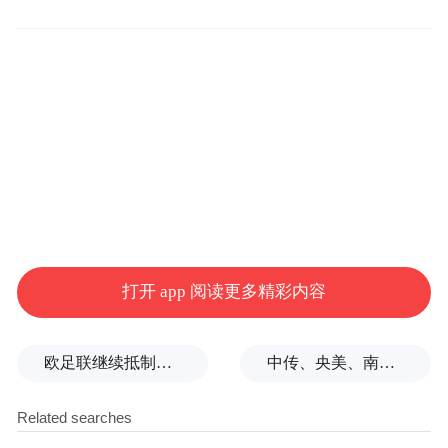
长白山人参”地理标志保护产品专用标志，产
品质量和品牌美誉度稳步提升。在诚信体系
建设方面，加强法律法规与诚信经营宣传教
育，将守信人参经营主体纳入“无事不扰”白
名单，推动创建人参诚信经营优品店，构建
起多方参与、协同共治的监管格局。这些举
措有效净化了市场环境，增强了消费者信
心，为人参产业持续健康发展提供了坚实保
障。
打开 app 阅读更多精彩内容
欧足联继续抵制世界杯，因凡蒂诺能熬到“点球大战”吗？
中传、央美、南艺等多所高校部分专业取消艺考