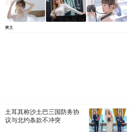
爽文
土耳其称沙土巴三国防务协
议与北约条款不冲突