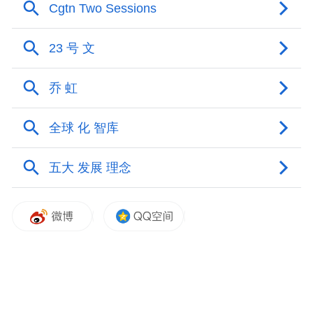
会议强调，企业作为市场的主体，要切实履
行质量责任、品牌建设责任和诚信经营责
任。会议呼吁广大企业共同维护“吉林长白山
人参”品牌信誉，加大科技研发投入，积极开
发高附加值产品，自觉践行行业自律，共同
营造公平、有序、健康的产业发展环境。
与会企业代表一致表示，省委、省政府推动
人参产业高质量发展的成果令人振奋，将积
极响应座谈会号召，以更加严格的标准强化