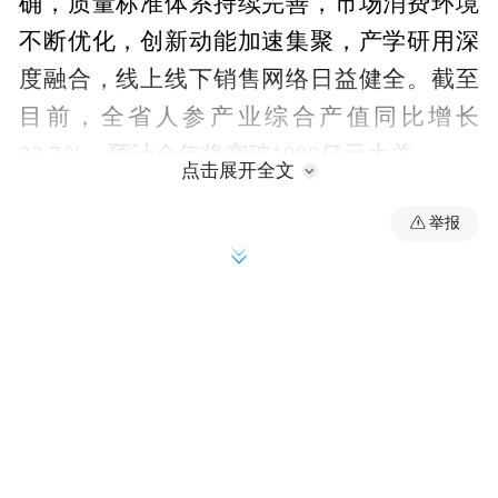
确，质量标准体系持续完善，市场消费环境
不断优化，创新动能加速集聚，产学研用深
度融合，线上线下销售网络日益健全。截至
目前，全省人参产业综合产值同比增长
33.7％，预计全年将突破1000亿元大关。
点击展开全文
省市场监管厅负责同志介绍了规范市场秩
举报
序、加强质量管控的具体举措。在市场监管
方面，我省坚持标准不降、力度不减、步伐
不变，持续优化监管机制，严格规范人参鉴
定流程，深化跨区域执法协作，推动市场秩
序持续向好，营造了公平有序的市场环境。
在质量管控方面，持续完善人参产品生产质
量管理规范，加强安全指标监测，推广“吉林