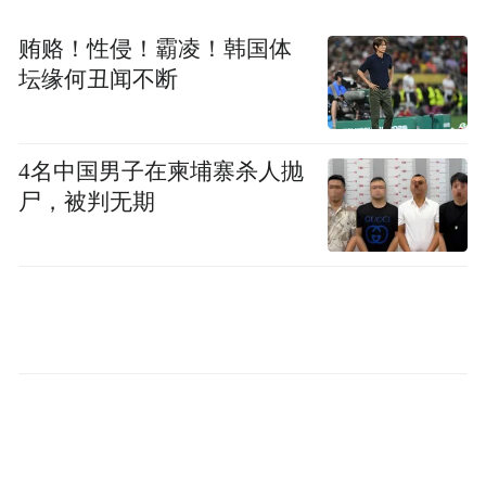
行业自律，全面提升人参产品质量，加速布
贿赂！性侵！霸凌！韩国体
局人参精深加工产业链，坚守诚信经营准
坛缘何丑闻不断
则，以实际行动维护“吉林长白山人参”品牌
形象，为推动全省人参产业高质量发展注入
新动能、作出新贡献。（冯超）
4名中国男子在柬埔寨杀人抛
尸，被判无期
来源：吉林省人民政府网
“特别声明：以上作品内容(包括在内的视频、图片或音
频)为凤凰网旗下自媒体平台“大风号”用户上传并发
布，本平台仅提供信息存储空间服务。
Notice: The content above (including the videos,
pictures and audios if any) is uploaded and posted
by the user of Dafeng Hao, which is a social media
platform and merely provides information storage
space services.”