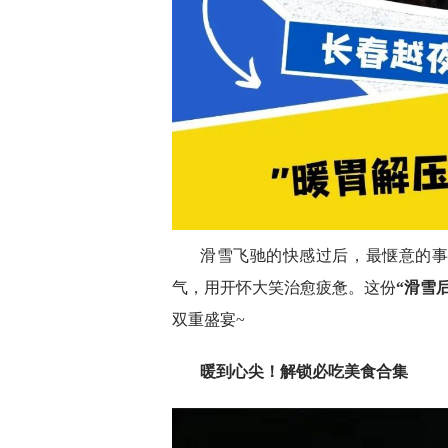
滑雪飞驰的快感过后，最惬意的
气，用开怀大笑治愈疲惫。这份
“滑雪
双重盛宴~
暖到心尖！解锁必吃美食合集