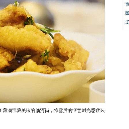
！藏满宝藏美味的
临河街
，将雪后的惬意时光悉数装