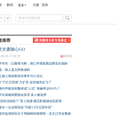
学
数码
注册
登录
更多
内
道推荐
意甘肃随心GO
0
-05-16 17:58:35
条评论
怀市长：以酱香为桥，推仁怀酒旅票品牌走向国际
题：铁人是怎样炼成的
七届上海创新创业青年50人论坛
股“千亿元军团”大扩容 这些城市起飞了
物叫声能实时翻译成“人话” 准确率达94.6%？
3岁女孩被闺蜜胁迫卖淫 多人被追责
横店快没剧组了”登上热搜 横店影视城动态辟谣
蒙古一企业再回应“月薪1.6万元招羊倌”
连市监局回应女子用烧烤铁签喂狗：店主已停业整顿