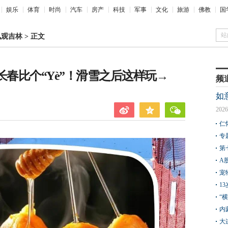
娱乐
体育
时尚
汽车
房产
科技
军事
文化
旅游
佛教
国
站
凤观吉林
>
正文
长春比个“Yè”！滑雪之后这样玩→
频
如
2026
仁
专
第
A
宠
1
“
内
大