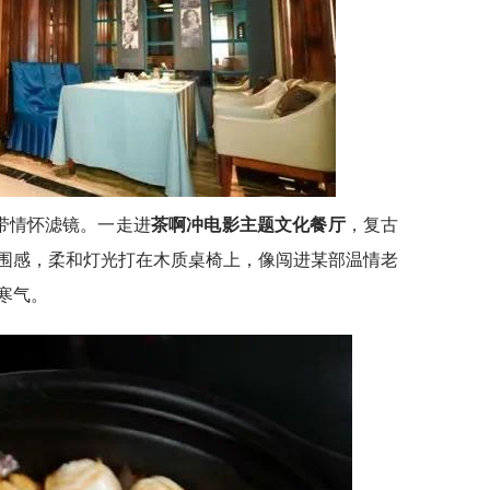
带情怀滤镜。一走进
茶啊冲电影主题文化餐厅
，复古
围感，柔和灯光打在木质桌椅上，像闯进某部温情老
寒气。