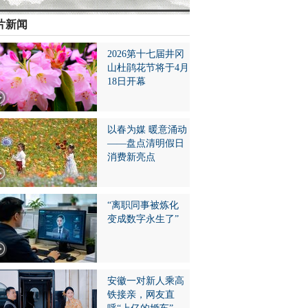
片新闻
2026第十七届井冈
山杜鹃花节将于4月
18日开幕
以春为媒 暖意涌动
——盘点清明假日
消费新亮点
“离职同事被炼化
变成数字永生了”
安徽一对新人乘高
铁接亲，网友直