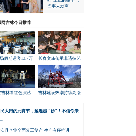
呼“上亿的婚车”，
当事人发声
凰网吉林今日推荐
场假期运客13.7万
长春文庙传承非遗技艺
在吉林看红色演艺
吉林建设热潮持续高涨
民大街的元宵节，越逛越 "妙"！不信你来
~
农安县企业全面复工复产 生产有序推进