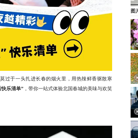
图
事莫过于一头扎进长春的烟火里，用热辣鲜香驱散寒
后快乐清单”
，带你一站式体验北国春城的美味与欢笑