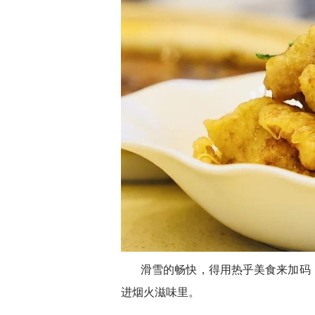
滑雪的畅快，得用热乎美食来加码
进烟火滋味里。