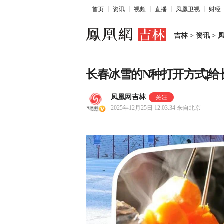
首页
资讯
视频
直播
凤凰卫视
财经
吉林
>
资讯
>
长春冰雪的N种打开方式|给
凤凰网吉林
2025年12月25日 12:03:34
来自北京