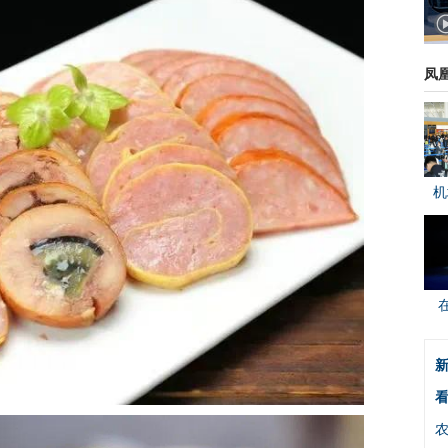
凤
机
新
看