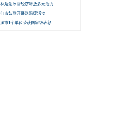
吉林延边冰雪经济释放多元活力
图们市妇联开展送温暖活动
辽源市1个单位荣获国家级表彰