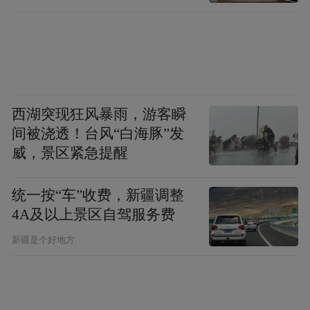
市民李晨宁
知道今天会放烟花，所以特意选在今天过来
西湖突现狂风暴雨，游客瞬
玩。园区里的雪漂流和冰滑梯好玩，冰雕、
间被浇透！台风“白海豚”发
雪雕也好看，晚上绽放的烟花更是惊艳。希
威，景区紧急提醒
望大家都来我的家乡玩，来感受长春冰雪的
魅力。
统一按“车”收费，新疆调整
4A及以上景区自驾服务费
来自深圳的游客崔琴
新疆是个好地方
一直很想亲眼看看东北的冰天雪地，长春冰
雪新天地实现了我的愿望。这场烟花对我来