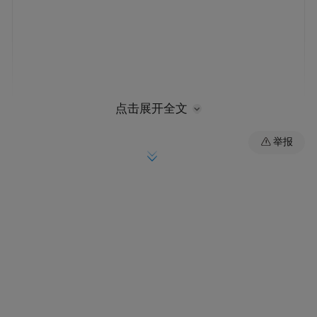
点击展开全文
举报
是不是被一片璀璨的烟花刷屏了？
12月27日晚
长春冰雪新天地的夜空中
一场长达十多分钟的
百万级烟花秀震撼上演