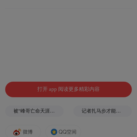
当晚19时整，随着长春冰雪推广大使、千万
粉丝网红白冰在主舞台发出倒计时指令，各
色烟花次第绽放，一场烟花盛宴在156万平方
米的冰雪园区上空呈现出一幅幅流动的光影
画卷，将北国冬夜装点得梦幻而辉煌。
打开 app 阅读更多精彩内容
被“峰哥亡命天涯”举报偷税漏税，《铁齿铜牙纪晓岚》编剧汪海林回应
记者扎马步才能站稳，“白海豚”逼近浙江舟山，沿海已掀起大浪