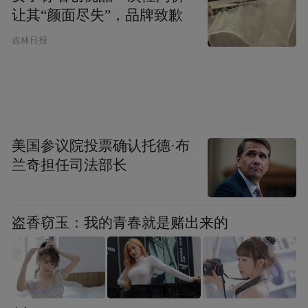
让其“颜面尽失”，品牌致歉
吉林日报
▲图源 | 长春晚报融媒体记者 王强
美国参议院投票确认托德·布
兰奇担任司法部长
盗香窃玉：我的青春就是赌出来的