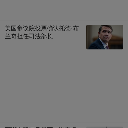
▲图源 | 悠游吉林
当日还有一批特殊的游客，他们是带着“补圆
美国参议院投票确认托德·布
满”的心愿专程前来“赴约”的。
兰奇担任司法部长
园区开园时我就来过，可惜当天天气不佳，
玩得不够尽兴。但是回到家就看到园区承诺
可免费二次入园，感觉特别暖心。现在长春
现代化都市圈建设得越来越好，两地交通非
常便利，就像下班回家一样方便。这次特地
趁烟花秀带着闺蜜一起来，把上次的遗憾补
上，让这份“冰雪之约”更加圆满。
——来自吉林市的游客曲乐