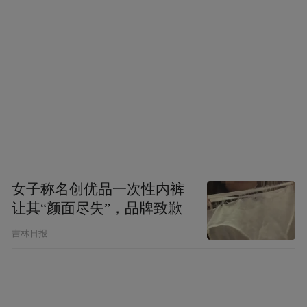
▲图源 | 长春晚报融媒体记者 王强
女子称名创优品一次性内裤
烟花终会落幕，但那份光与热交织、冰与火
让其“颜面尽失”，品牌致歉
共舞的感动，将长久留驻在每一位见证者的
吉林日报
心中。这场绽放在长春冰雪新天地上空的烟
花秀，不仅点亮了北国的夜空，映照出这座
城市冰雪旅游的热度与厚度，更是长春向世