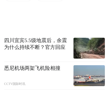
两位吉林健儿
用包揽冠亚军的亮眼成绩
四川宜宾5.5级地震后，余震
彰显了我省在自由式滑雪空中技巧项目中的
为什么持续不断？官方回应
人才储备
悉尼机场两架飞机险相撞
为即将到来的米兰冬奥会备战
CCTV国际时讯
注入强劲动力
为吉林运动员点赞