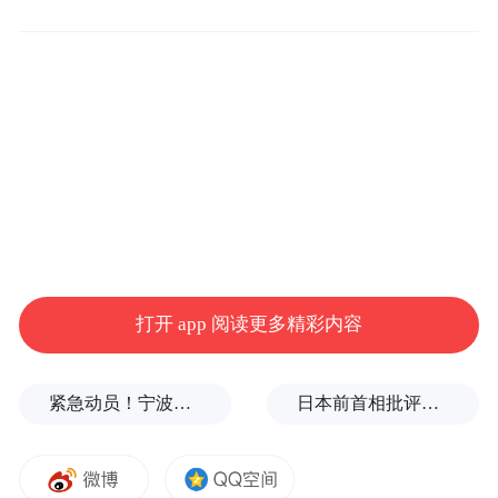
李天马同样闪耀赛场，在该项目中以124.95
分摘得银牌。
打开 app 阅读更多精彩内容
紧急动员！宁波、温州、金华、舟山、台州、丽水等市市长，发表电视讲话
日本前首相批评高市在处理中美关系上缺乏战略