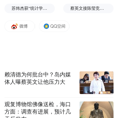
苏炜杰获“统计学界的诺贝尔奖”，又是北大数院07级
蔡英文接陈莹竞选总部主委？郭正亮爆玄机：她的谋划是陈其迈
赖清德为何批台中？岛内媒
体人曝蔡英文让他压力大
观复博物馆佛像送检，海口
方面：调查有进展，预计几