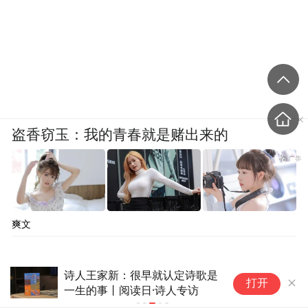
盗香窃玉：我的青春就是赌出来的
爽文
诗人王家新：很早就认定诗歌是
三
打开
一生的事丨阅读日·诗人专访
芯