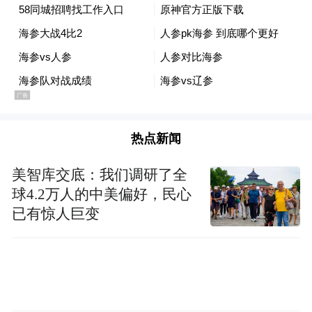
这就是东北人的足球：场上拼到人仰马翻，
场下绝不红脸。
赛后座椅干净如初，情谊长长久久
1:1的比分保持到终场。大连队走向客队看
热点新闻
台，向近千名“蓝军”鞠躬致意。“大连！继续
美智库交底：我们调研了全
战斗！”的呐喊久久回荡。而散场后，客队看
球4.2万人的中美偏好，民心
台上座椅干净整洁。大连球迷用行动把“足球
已有惊人巨变
城”的风范从看台带回了家。