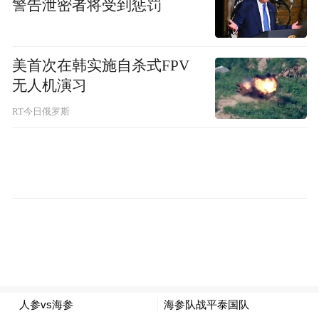
警告泄密者将受到惩罚
美首次在韩实施自杀式FPV
无人机演习
RT今日俄罗斯
30915名观众，把奥体公园变成声浪的海洋。
长春球迷高喊“大连你好”，大连远征军近千
人整齐呐喊“谢谢长春”。红蓝两色看台隔空
对垒，却从未有过敌意。