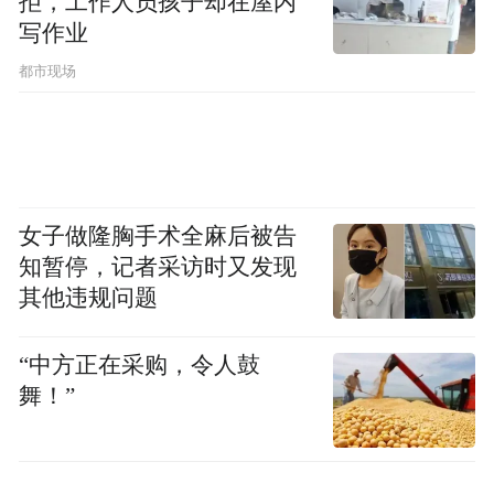
拒，工作人员孩子却在屋内
写作业
都市现场
贾文鹏与王锁龙握手言和。赛后，长春的烤
串摊上，两位老友将把酒言欢。大连领队、
女子做隆胸手术全麻后被告
大连市体育局副局长王文勇赛前的那句话犹
知暂停，记者采访时又发现
在耳边：“赛场上是竞争对手，赛场下要成为
其他违规问题
好朋友……往后像兄弟一样常来常往，谁结
婚、生子，互相走动、互相祝福。”
“中方正在采购，令人鼓
舞！”
什么是“整装东北”？大连球迷北上，长春主
场热情相迎；辽宁7城文旅提前来“串门”，吉
林“雪饼猴”跨界助阵；主帅约酒，队员加微