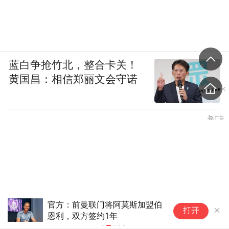
蓝白争抢竹北，整合卡关！
黄国昌：相信郑丽文会守诺
别
多彩活动迎接全民健身日(2)#
打开
的