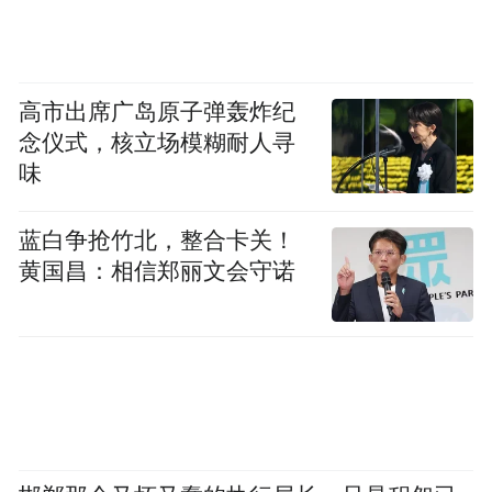
信，看台互道感谢；散场后，座椅比来的时
候还干净。
高市出席广岛原子弹轰炸纪
念仪式，核立场模糊耐人寻
味
蓝白争抢竹北，整合卡关！
黄国昌：相信郑丽文会守诺
大连队驻地——长春新区点亮地标，欢迎大
连老铁。“长连系”。长春与大连的联结，从
一场球赛开始，正在向文旅、商贸、民间交