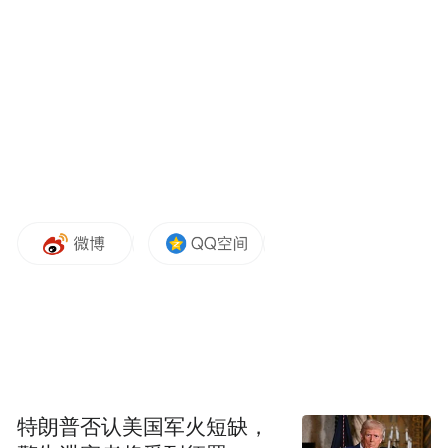
谁，场下我烤串都备好了。王锁龙笑着回
应：一九开吧，长春一，大连九。
球场上全力拼抢，对兄弟最大的尊重
哨响之后，双方都没有留情。长春队第12分
钟点球破门，大连队第80分钟顽强扳平。铲
球、争顶、快速攻防转换，对抗强度不输职
业赛。大连这支平均年龄19.2岁的“青春风暴”
一度压得长春防线喘不过气；长春则以稳固
的防守和主场气势，让“足球城”的青年军屡
屡无功而返。
特朗普否认美国军火短缺，