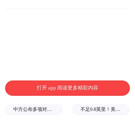
“人参之乡”与“海参名城”，在绿茵场外率先
握手。
打开 app 阅读更多精彩内容
而赛前发布会上，长春主帅贾文鹏与大连主
中方公布多项对美反制措施，专家：中美博弈进入“按规则出牌”阶段
不足0.8英里！美媒爆料：因通信失误，特朗普所乘直升机与客机一度“丧失安全间隔”
帅王锁龙“互怼”之间透着30多年的默契。他
俩曾是八一队队友，校友，更是老友。贾文
鹏说：跟王导认识30多年了，场上谁也不让