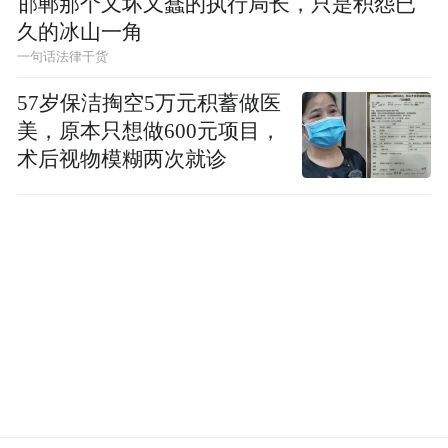
邯郸那个又坏又蠢的执行局长，只是积怨已
往纵深延伸。当“人参”与“海参”握手，当“老
久的冰山一角
铁”与“兄弟”常走动，东北振兴的底气，就藏
一句话法律干货
在这30915人的呐喊里。
57岁保洁掏空5万元积蓄做医
美，原本只想做600元项目，
术后视物模糊两次就诊