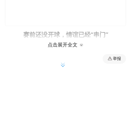
赛前还没开球，情谊已经“串门”
点击展开全文
比赛前一天，大连携手丹东、锦州、营口、
举报
盘锦、葫芦岛、朝阳六座城市，组成东北“超
开心”文旅推介团，专程来到长春“串门”。在
长春动植物公园、新民大街，辽宁七城的文
旅推荐官与长春“雪饼猴”热情互动，大连更
放出“身份证=畅吃卡”的福利邀请。