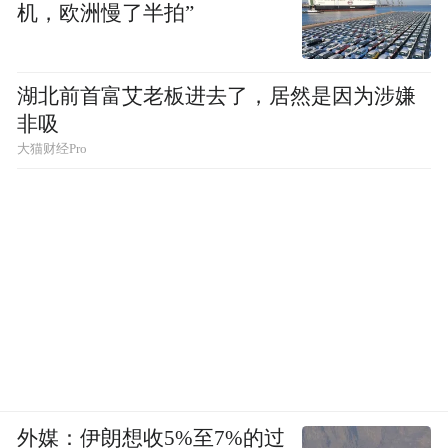
机，欧洲慢了半拍”
质、更高效的服务能力，全方位助力长春大
冬会各项筹备、保障及推广工作。
湖北前首富艾老板进去了，居然是因为涉嫌
冰雪会消融，但金融赋能发展的热度永不退
非吸
场。吉林银行将与长春大冬会执委会并肩站
大猫财经Pro
在起跑线上，以金融之力助燃冰雪经济，以
体育之名讲好吉林故事，一幅“冰雪共长春一
色”的高质量发展新画卷，正在白山松水间徐
徐铺展开来……
外媒：伊朗想收5%至7%的过