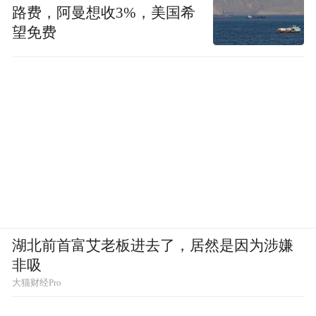
路费，阿曼想收3%，美国希
望免费
“特别声明：以上作品内容(包括在内的视频、图片或音
频)为凤凰网旗下自媒体平台“大风号”用户上传并发
布，本平台仅提供信息存储空间服务。
Notice: The content above (including the videos,
pictures and audios if any) is uploaded and posted
by the user of Dafeng Hao, which is a social media
湖北前首富艾老板进去了，居然是因为涉嫌
platform and merely provides information storage
非吸
space services.”
大猫财经Pro