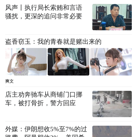
诺·艾德认为，“体育是一座无形的桥梁，连
风声丨执行局长索贿和言语
骚扰，更深的追问非常必要
接你我，通向未来。”对于长春而言，大冬会
不仅是一场体育赛事，更是一个向世界展示
中国式现代化吉林篇章以及长春全面振兴取
盗香窃玉：我的青春就是赌出来的
得新突破的窗口。
吉林省地处世界冰雪“黄金纬度带”，长春、
吉林等众多城市拥有深厚的冰雪底蕴与热忱
爽文
的待客之道。签约仪式上，吉林银行艺术团
店主劝奔驰车从商铺门口挪
唱响了《长春等你来》。歌声悠扬，带着热
车，被打骨折，警方回应
忱与期盼，向全球大学生发出邀请。现场充
满温情，速度滑冰世界冠军李奇时讲述着从
赛场拼搏到推广冰雪运动的奋斗故事，“顽强
外媒：伊朗想收5%至7%的过