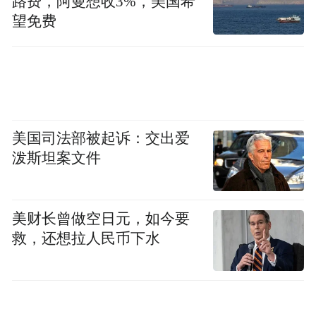
路费，阿曼想收3%，美国希
拼搏”“退役不褪色”的进取精神，与吉林银行
望免费
“奋斗、服务、创新、合规、稳健”的企业核
心价值观形成强烈的情感共鸣。
向“新”而行，书写发展答卷
“大冬会，长春行”，“行”是厚积底蕴、硬核
美国司法部被起诉：交出爱
托举的“长春很行”；是实干笃行、全城奋进
泼斯坦案文件
的“长春在行”；是敞开怀抱、礼遇八方的“来
长成行”。根据规划，长春大冬会共设12大
美财长曾做空日元，如今要
项、97小项，届时将汇聚全球数千名大学生
救，还想拉人民币下水
运动员，开启一场文化的交流与青春的狂
欢。