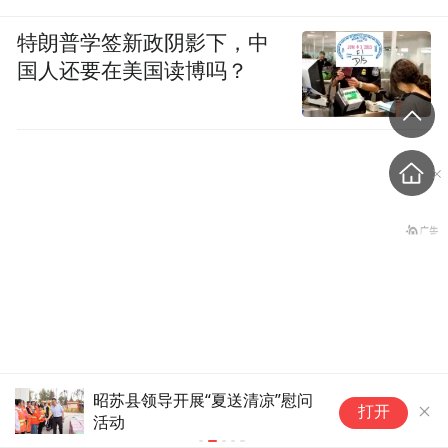
特朗普学签新政阴影下，中
国人还要在美国读博吗？
盗香窃玉：我的青春就是赌出来的
昭苏县领导开展“夏送清凉”慰问
持
打开
活动
深