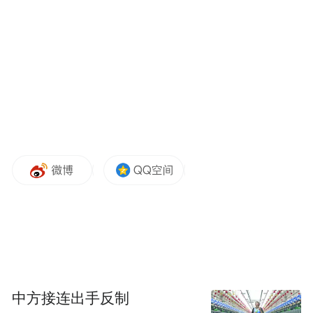
长春大冬会执委会主席、长春市委副书记、
市长顾刚与吉林银行党委书记、董事长陈志
兴共同见证了这一重要时刻。当沉甸甸的“官
方合作伙伴”纪念牌授予吉林银行时，传递的
不仅是一份荣誉，更是一份沉甸甸的社会责
任。
“这不仅是品牌的亮相，更是责任的宣誓。”
吉林银行相关负责人表示。作为全省金融服
务的主力军，吉林银行此次跨界冰雪体育，
并非简单的商业赞助，而是一次金融赋能体
中方接连出手反制
育发展、服务民生大众的深度实践。从支持