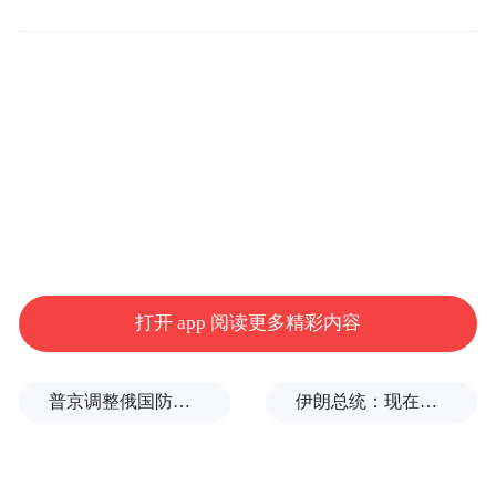
签约仪式突破传统形式，创新采用了高效便
捷的电子存单签约模式。这一细节，恰如其
分地呼应了长春大冬会“简约、安全、精彩”
的办赛理念，也展现出吉林银行作为现代金
融企业在数字化、智能化转型中的务实作
风。
打开 app 阅读更多精彩内容
普京调整俄国防部高层人事布局，重用实战将领削弱“办公室将军”
伊朗总统：现在与最高领袖的联系非常困难