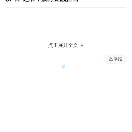
点击展开全文
举报
作为“吉林人民自己的银行”，吉林银行自
2007年成立以来，始终将自身发展深植于吉
林大地。从支持地方经济到服务百姓民生，
这条金融“活水”流淌的轨迹，不断与社会发
展同频共振、同向而行。