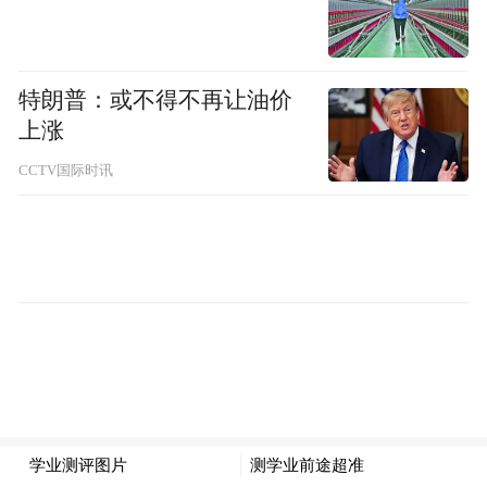
基层各项体育赛事，到护航长春马拉松，再
到如今牵手长春大冬会，吉林银行以实际行
特朗普：或不得不再让油价
动践行“金融为民”的初心，在吉林全面振兴
上涨
的宏大叙事中，书写着体育与活力相融相通
CCTV国际时讯
的崭新篇章。
与“冬”共舞，点燃城市激情
2027年，世界的目光将再次聚焦长春。这将
是继2007年长春亚冬会、2022年北京冬奥
会、2025年哈尔滨亚冬会之后，中国冰雪版
图上的又一高光时刻，也是继成都大运会
后，国际大学生体育盛会与中国的又一次双