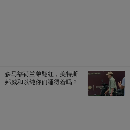
五禽戏，或扑、或伸、或静立，虎鹿熊猿鸟
的形态惟妙惟肖。整个体育馆欢笑声、喝彩
声此起彼伏，中医药文化就这样在趣味中悄
然入心。
森马靠荷兰弟翻红，美特斯
邦威和以纯你们睡得着吗？