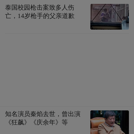
泰国校园枪击案致多人伤
亡，14岁枪手的父亲道歉
最激烈的当属 “杏林竞技场”的“小小药剂师”
抓药比赛。同学们手持戥秤，屏气凝神地称
量菊花、枸杞——一毫一厘，分毫不差，认
真劲头丝毫不输真正的药剂师。
知名演员秦焰去世，曾出演
《狂飙》《庆余年》等