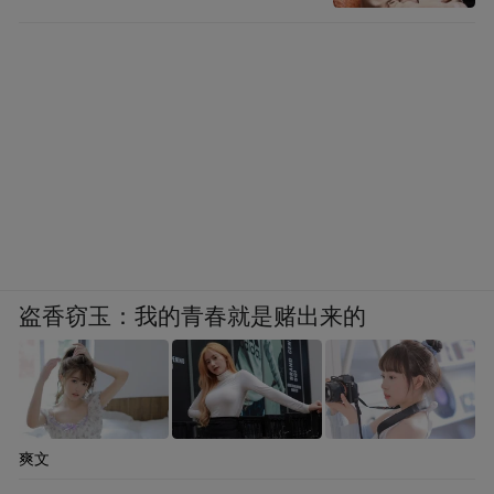
盗香窃玉：我的青春就是赌出来的
爽文
而 “杏林雅韵” 区里，孩子们有模有样地习练