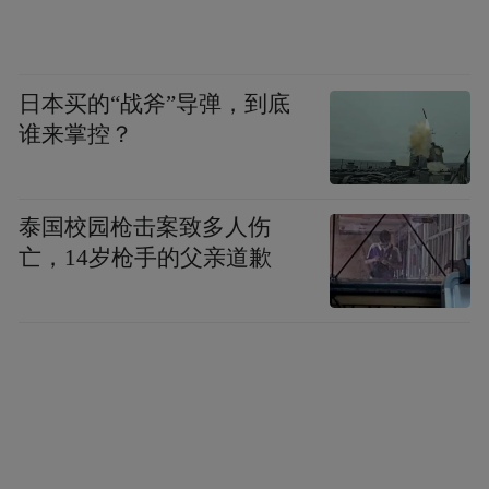
“巧手制香囊”区飘来阵阵药香。同学们精心
挑选艾叶、薄荷等药材，小心翼翼地装入五
日本买的“战斧”导弹，到底
彩锦囊，每一个香囊都成了独一无二的“健康
谁来掌控？
护身符”。
泰国校园枪击案致多人伤
亡，14岁枪手的父亲道歉