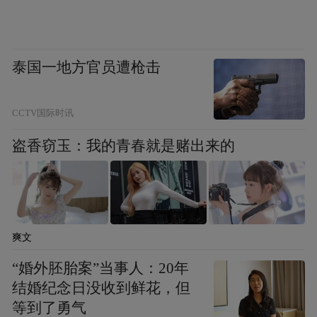
泰国一地方官员遭枪击
CCTV国际时讯
盗香窃玉：我的青春就是赌出来的
爽文
儿童诊疗中心负责人刘健在接受采访时表
示：“今天筛查发现，有些孩子的骨密度偏
“婚外胚胎案”当事人：20年
结婚纪念日没收到鲜花，但
低，和户外活动不足、饮食习惯有关。我们
等到了勇气
希望通过这些数据，帮助家长及早关注孩子