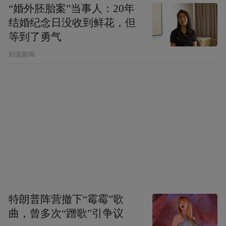
“婚外胚胎案”当事人：20年
结婚纪念日没收到鲜花，但
等到了勇气
长春中医药大学附属第三临床医院党委副书
封面新闻
记兼副院长秦晓晔表示，此次活动是落实吉
林省中医药管理局中医药文化弘扬工程的具
体举措，也是继去年首场校园中医药市集后
的第二次升级实践，延续健康筛查、文化体
验与趣味互动“三位一体”构架，引导学生们
在快乐体验中自觉传承中医药文化。未来医
院将持续推动中医药文化进校园活动，真正
实现从“治病”到“育人”的功能延伸与价值升
特朗普阵营撤下“霉霉”歌
华。
曲，曾多次“蹭歌”引争议