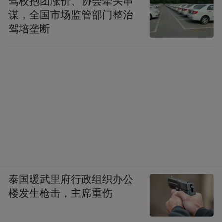
驾校抱团涨价、协会牵头串
谋，全国市场监管部门整治
驾培垄断
泰国暖武里府行政组织办公
随后，医院中医药文化宣讲团成员、骨伤二
楼发生枪击，主席重伤
科胡明昕带领同学们习练华佗五禽戏，大家
模仿虎、鹿、熊的形态，神情专注。在“中医