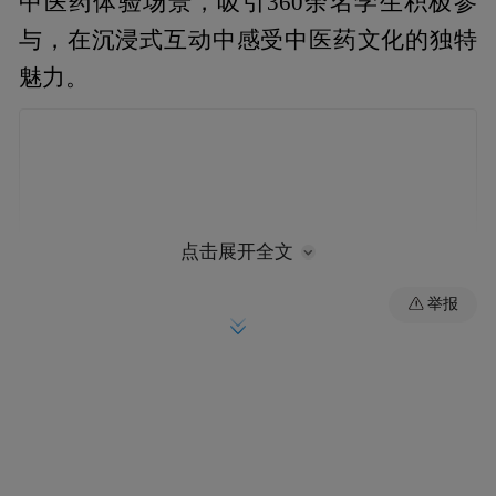
中医药体验场景，吸引360余名学生积极参
与，在沉浸式互动中感受中医药文化的独特
魅力。
点击展开全文
举报
健康市集：
五
大摊位点燃探索热情
上午9点，学校体育馆化身为一座热闹的中医