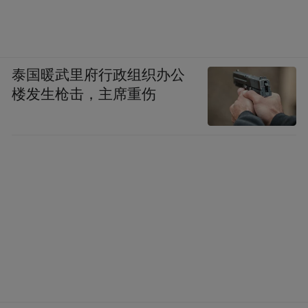
长春净月高新区育泽学校副校长孙连君表
示，中医药承载着中华千年文化瑰宝。此次
市集活动把中医药实践研学课堂搬进校园，
泰国暖武里府行政组织办公
同学们足不出校即可沉浸式研学。大家主动
楼发生枪击，主席重伤
思考、积极动手，在实践中丰富学识、读懂
中医药文化底蕴，进一步厚植文化自信，筑
牢传承国粹的民族自豪感。