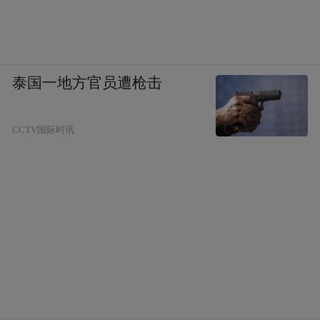
“妙手做山楂丸” 区则弥漫着酸甜气息。大家
将山楂粉与蜂蜜揉、搓、团，圆滚滚的山楂
泰国一地方官员遭枪击
丸在掌心诞生。一口咬下，“药食同源”的奥
妙也在唇齿间化开。
CCTV国际时讯