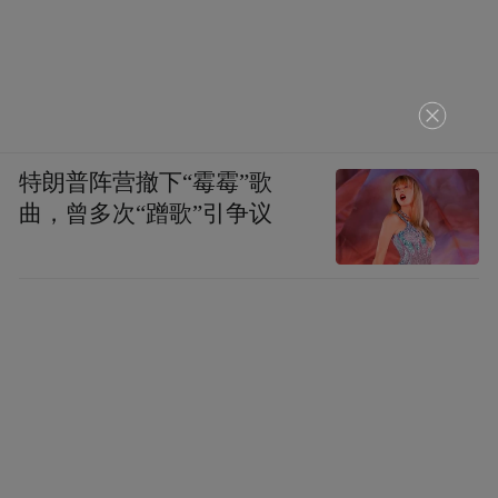
来自二年七班于沐鑫兴奋地说：“太好玩啦！
我第一次拿那个小秤抓药，手都抖了，不
过，我最后成功啦！原来中医这么有意思，
特朗普阵营撤下“霉霉”歌
曲，曾多次“蹭歌”引争议
不光喝苦汤药，还能做这么多好玩的事。回
家我要当小老师，教爸爸妈妈练五禽戏！”
主题班会：开启中医药非遗第一课