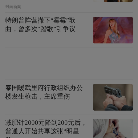
封面新闻
的生长曲线，同时也让孩子们从小建立起健
康管理的意识。”
特朗普阵营撤下“霉霉”歌
曲，曾多次“蹭歌”引争议
泰国暖武里府行政组织办公
楼发生枪击，主席重伤
减肥针2000元降到200元后，
普通人开始共享这张“明星