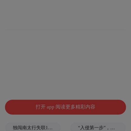
药“游乐园”，“杏林健康趣玩集”在这里火热
开市。“杏林学堂”摊位前人气最旺。医生们
一边为同学们做身高、体重和骨密度等生长
发育筛查，一边手把手教大家切脉、辨认穴
位。
打开 app 阅读更多精彩内容
独闯南太行失联14天的女子已确认遇难，遗体在悬崖被找到
“入侵第一步”，与特朗普关系密切美企被曝强闯格陵兰岛