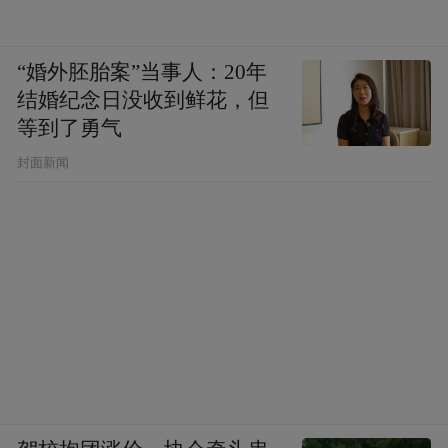
“婚外胚胎案”当事人：20年
结婚纪念日没收到鲜花，但
等到了勇气
封面新闻
当日上午11点，育泽学校七年三班教室内，
一场“中医药非遗我传承”主题班会正在进
行。医院药学部主管药师张洪涛系统讲解了
国家级非物质文化遗产“中药炮制技术”，展
示人参、红参等药材炮制前后的形态变化。
“炮制虽繁必不敢省人工”，这句祖训在讲解
中变得具体可感。