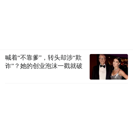
喊着“不靠爹”，转头却涉“欺
诈”？她的创业泡沫一戳就破