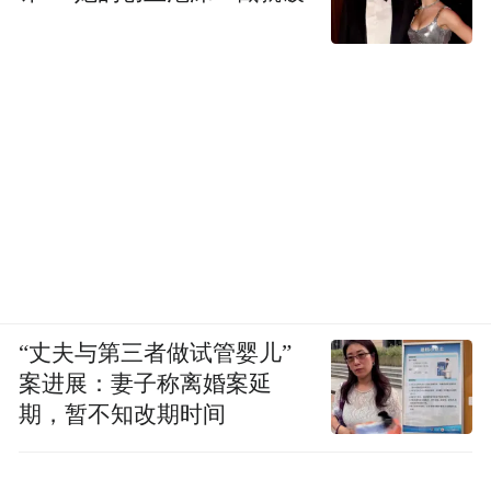
更让人眼前一亮的是老建筑的活化利用。原
长春日报社旧址改造成长春历史文化博物
馆，与伪满国务院旧址等"三厅"联动，形
成"一馆三厅"的文博矩阵。博物馆里用全息
投影让"老长春人"从老照片中"走"出来，讲
述当年的街景故事，百年历史变得触手可
及。
深度挖掘街区红色文化资源，落地东北抗联
专题展、抗战历程展，打造红色冰雕与沉浸
“丈夫与第三者做试管婴儿”
案进展：妻子称离婚案延
式研学场景，让历史街区成为可感可学的城
期，暂不知改期时间
市红色课堂。同步开展千余次巡街巡检，高
效处置群众咨询、诉求等各类事项近1.2万