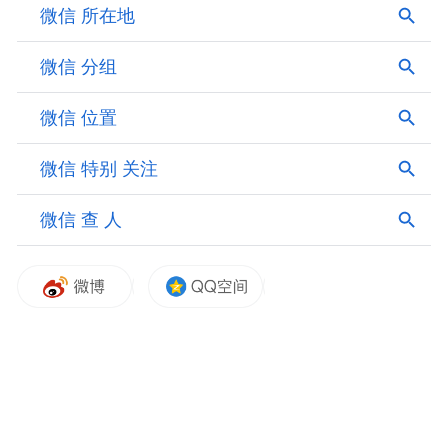
改造后的新民大街，2025年6月拍摄。
2025年2月，长春市启动新民大街保护提升工
程。施工队不碰文物本体，却拆了13个院落
的围挡，退让空间，释放出相当于4.5个足球
场面积的公共绿地，建成13处口袋公园。这
场历时140天的改造，始终围绕"修缮一条
街，焕新一片区，提升一座城"的目标推进。
"拆围透绿"四个字背后，是一次空间权利的