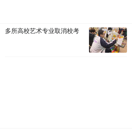
听起来简单，做起来需要勇气，也需要耐
心。
多所高校艺术专业取消校考
一年了。新民大街的路灯每晚亮起暖黄的
光，老人们在口袋公园下棋，年轻人在街边
喝咖啡，游客扫码就能与百年前的老照片"对
话"。这座城市最珍贵的历史记忆，围墙里走
了出来，回到日常生活的中央。
历史建筑开启新的人民叙事篇章。
“特别声明：以上作品内容(包括在内的视频、图片或音
频)为凤凰网旗下自媒体平台“大风号”用户上传并发
布，本平台仅提供信息存储空间服务。
Notice: The content above (including the videos,