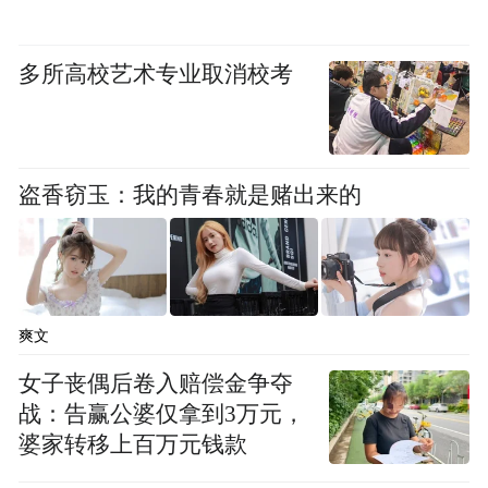
航拍新民大街全景。
从"单打独斗"到"六员联动"
多所高校艺术专业取消校考
街火了，管理难度也上来了。频繁的封街活
动、日均数万的客流、两百余公里的道路保
盗香窃玉：我的青春就是赌出来的
洁——单靠任何一个部门都撑不起来。
爽文
女子丧偶后卷入赔偿金争夺
战：告赢公婆仅拿到3万元，
婆家转移上百万元钱款