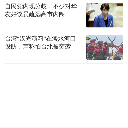
让渡。围墙后退，让出市民可坐可逛的公共
自民党内现分歧，不少对华
友好议员疏远高市内阁
空间。口袋公园里摆的不是华丽的雕塑，而
是大量的长椅；草坪不围栏杆，孩子们能自
由奔跑。这些细节藏着一个词：尊重。
台湾“汉光演习”在淡水河口
设防，声称怕台北被突袭