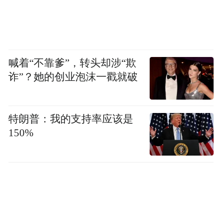
绍，交管部门创新推行"远导、中疏、近
控"三级交通组织模式，搭配定点值守、流动
巡逻、无人机空巡立体化防控，"精准分流过
境车辆，高效处置各类警情，最大限度降低
喊着“不靠爹”，转头却涉“欺
封街管控对群众日常生活的影响"。
诈”？她的创业泡沫一戳就破
属地街道也深度介入。长春市朝阳区永昌街
道办事处吕香表示，街道坚持"街道搭台、多
特朗普：我的支持率应该是
150%
方唱戏"，凝聚辖区企业、高校、居民、干部
等多方志愿力量，"既做街区秩序的守护者，
也做城市形象的推介者"。
一套组合拳下来，1445米的老街不再是文旅
部门的"独角戏"，而成了多部门联动的"协奏