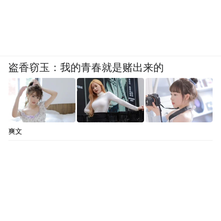
盗香窃玉：我的青春就是赌出来的
爽文
从"隐藏款"到"必选项"，1445米的蜕变密码
其实不复杂。把围墙拆了，把空间还给人
民，让历史建筑装得进咖啡馆、市集和博物
馆，让多部门从各管一摊变成联动共治。