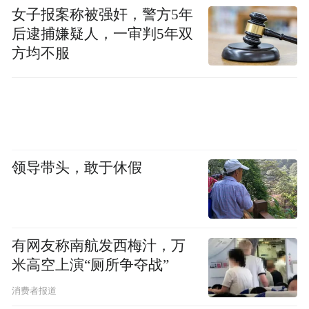
女子报案称被强奸，警方5年
后逮捕嫌疑人，一审判5年双
方均不服
今年端午假期新民大街客流。
长春市朝阳区城市管理行政管理执法局副局
长陈守德说得很具体："依托'路长带动、六员
联动'机制，实现城市管理问题'第一时间发
领导带头，敢于休假
现、第一时间解决'。"日常有专人定岗值守，
文旅活动期间组建数百人专项保障队伍，"精
准对接市集、展演等活动需求"。
有网友称南航发西梅汁，万
米高空上演“厕所争夺战”
周末"步行街"模式与市民日常出行如何平
衡？长春市公安局交管支队副支队长任刚介
消费者报道