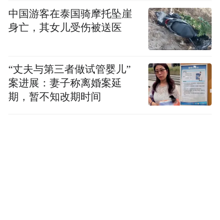
曲"。
中国游客在泰国骑摩托坠崖
身亡，其女儿受伤被送医
老街区里长出"新烟火"
老街要"活"下去，光有好看的壳不够，还得
“丈夫与第三者做试管婴儿”
有有趣的魂。
案进展：妻子称离婚案延
期，暂不知改期时间
商务部门在业态升级上下足了功夫。长春市
商务局流通处处长刘玲玲介绍，街区引入27
家特色品牌，多家东北首店落地入驻，"构
建'政府补贴、商户增销、群众得惠'的良性循
环"。常态化开办的"新民市集"，汇聚鼎丰
真、真不同等老字号，叠加政府消费券，累
计吸引数百万客流。