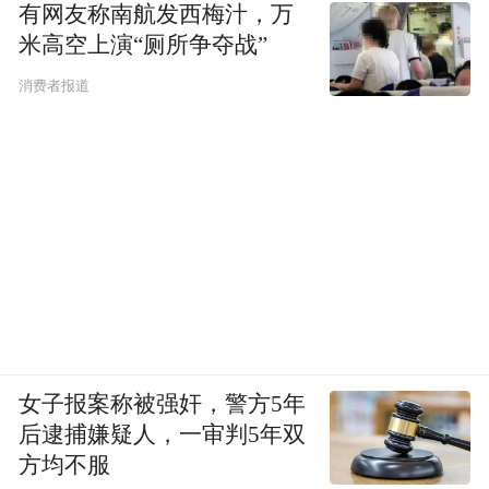
有网友称南航发西梅汁，万
pictures and audios if any) is uploaded and posted
米高空上演“厕所争夺战”
by the user of Dafeng Hao, which is a social media
platform and merely provides information storage
消费者报道
space services.”
女子报案称被强奸，警方5年
后逮捕嫌疑人，一审判5年双
方均不服