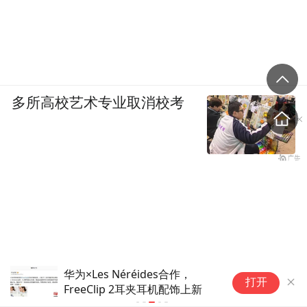
多所高校艺术专业取消校考
华为×Les Néréides合作，
到
打开
FreeClip 2耳夹耳机配饰上新
9
7+