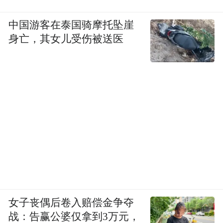
中国游客在泰国骑摩托坠崖
身亡，其女儿受伤被送医
新民大街开街巡游活动。
女子丧偶后卷入赔偿金争夺
战：告赢公婆仅拿到3万元，