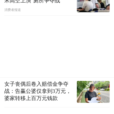
米高空上演“厕所争夺战”
消费者报道
女子丧偶后卷入赔偿金争夺
战：告赢公婆仅拿到3万元，
婆家转移上百万元钱款