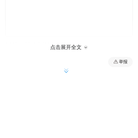
拆掉围墙也拆掉了隔阂
点击展开全文
举报
改造前的新民大街，沿线历史建筑被高高的
围栏圈着，人行道高低不平，散步都得小心
翼翼。"以前院子都围着，人行道也窄。"很
多老街坊记得清楚，被围起来的建筑显得"高
冷"。