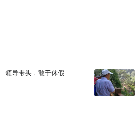
件，用精细化服务留住八方来客。
文旅焕新，活力常在
长春市以"四时俱好是长春"全域全季文旅品
牌为引领，构建"一心一带两翼三线四时"文
旅发展格局，将新民大街打造为城市文旅核
心原点。
领导带头，敢于休假
坚持"文旅+"和"+文旅"双向融合，"新民向
新"IP已深入人心，形成"新民演艺、新民市
集、新民漫游、新民放映、新民展览、新民
雕塑、新民推荐"七大品牌活动矩阵。开街以
来，举办文体活动近550场，其中引进中央歌