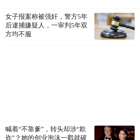
女子报案称被强奸，警方5年
后逮捕嫌疑人，一审判5年双
方均不服
喊着“不靠爹”，转头却涉“欺
今年端午假期，新民大街上举办的健康市集。
诈”？她的创业泡沫一戳就破