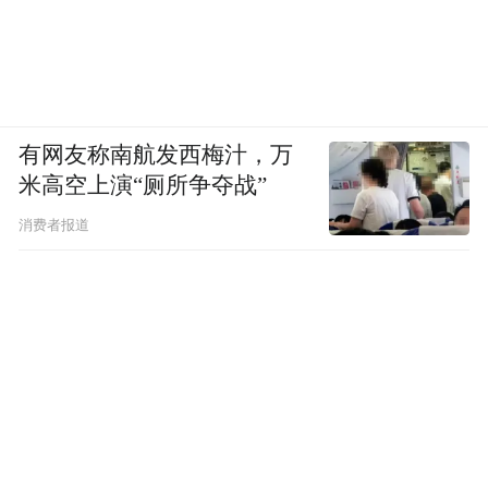
剧院等专业演出153场，依托电影节、大冬会
倒计时等重要节点，推出国潮巡游、冰雪光
影秀等多元场景，实现四季有主题、月月有
精彩。街区精准引入30余家特色商户，其中
东北首店14家，同步联动桂林路、红旗街两
有网友称南航发西梅汁，万
米高空上演“厕所争夺战”
大商圈，全面提振城市消费动能。
消费者报道