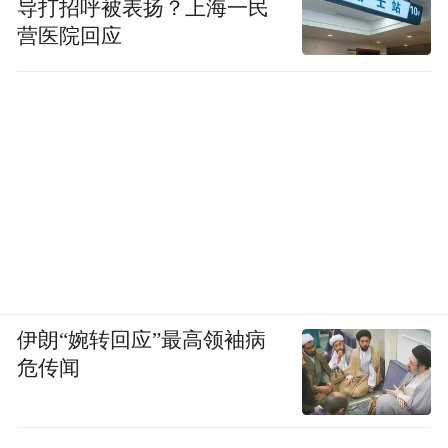
导打招呼被表扬？上海一民
营医院回应
伊朗“婉转回应”最高领袖病
危传闻