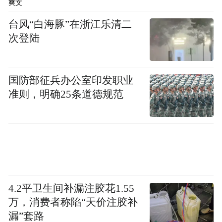
爽文
王序岩、陈国栋，区应急局、区住建局、区
台风“白海豚”在浙江乐清二
农业农村局、春城街道、迎宾街道、合心镇
次登陆
相关负责同志参加检查。
来源：区应急局
国防部征兵办公室印发职业
准则，明确25条道德规范
“特别声明：以上作品内容(包括在内的视频、图片或音
频)为凤凰网旗下自媒体平台“大风号”用户上传并发
布，本平台仅提供信息存储空间服务。
Notice: The content above (including the videos,
pictures and audios if any) is uploaded and posted
by the user of Dafeng Hao, which is a social media
platform and merely provides information storage
space services.”
4.2平卫生间补漏注胶花1.55
万，消费者称陷“天价注胶补
漏”套路