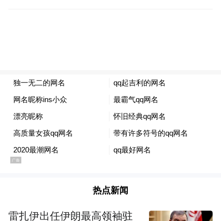
在新凯河王家楼拦河闸，刘绍峰查看闸站警
戒水位数据，核查上下游河道流域状况，了
解周边村镇群众分布、人员转移预案等工作
落实情况。要求乡镇及相关部门紧盯水位变
化，加密巡堤查险频次，完善沿岸群众分批
次转移方案，筑牢河道防汛安全防线。
刘绍峰强调，当前正值主汛期，各部门、各
热点新闻
属地要从全区大局出发，系统抓好当前各项
雷扎伊出任伊朗最高领袖驻