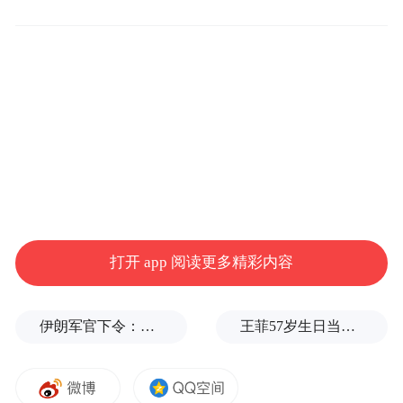
握房屋实际管控动态，严防群众私自回迁居
住，完善临时安置配套举措。
打开 app 阅读更多精彩内容
伊朗军官下令：如果美军踏上我国领土，就砍掉他们脚！
王菲57岁生日当天，谢霆锋隔空说3次生日快乐
在区物资库，刘绍峰检查物资储备及设施设