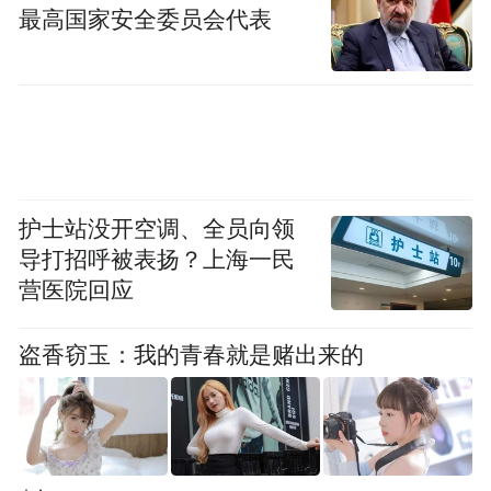
防汛工作。要压紧压实全域巡查管控责任，
最高国家安全委员会代表
坚持党政齐抓、协同发力，常态化开展隐患
排查和风险研判，及时发布预警信息，做到
全域覆盖、关口前移，牢牢掌握防汛主动
权。要健全应急物资统筹调度机制，立足全
区抢险实战需求，统筹行业储备、属地前
置、现场预置等各类物资，理顺全区统一调
护士站没开空调、全员向领
导打招呼被表扬？上海一民
度机制，全面夯实防汛救灾硬件支撑。要健
营医院回应
全全区一体化应急处置体系，打破部门属地
壁垒，完善分级响应、上下联动、协同作战
盗香窃玉：我的青春就是赌出来的
的总体预案，抓好预案实战化演练与落地运
用，以务实举措提升全区整体防汛抗灾能
力。