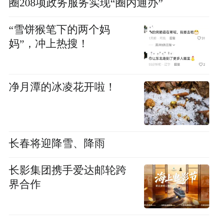
圈208项政务服务实现“圈内通办”
“雪饼猴笔下的两个妈
妈”，冲上热搜！
净月潭的冰凌花开啦！
长春将迎降雪、降雨
长影集团携手爱达邮轮跨
界合作