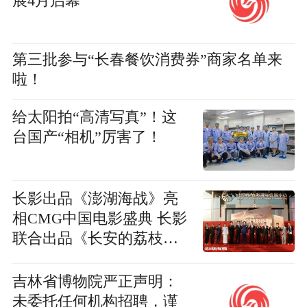
展4月启幕
第三批参与“长春餐饮消费券”商家名单来
啦！
给太阳拍“高清写真”！这
台国产“相机”厉害了！
长影出品《澎湖海战》亮
相CMG中国电影盛典 长影
联合出品《长安的荔枝》
获三项荣誉
吉林省博物院严正声明：
未委托任何机构招聘，谨