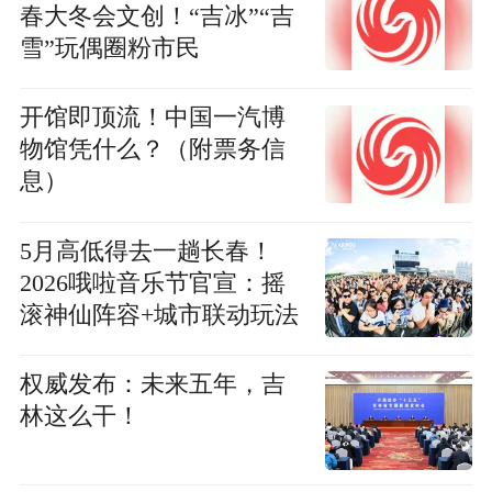
春大冬会文创！“吉冰”“吉
雪”玩偶圈粉市民
开馆即顶流！中国一汽博
物馆凭什么？（附票务信
息）
5月高低得去一趟长春！
2026哦啦音乐节官宣：摇
滚神仙阵容+城市联动玩法
权威发布：未来五年，吉
林这么干！