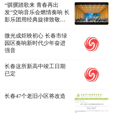
“骐骥踏歌来 青春再出
发”交响音乐会燃情奏响 长
影乐团用经典旋律致敬青
春岁月
微光成炬映初心 长春市绿
园区奏响新时代少年奋进
强音
长春这所新高中竣工日期
已定
长春47个老旧小区将改造