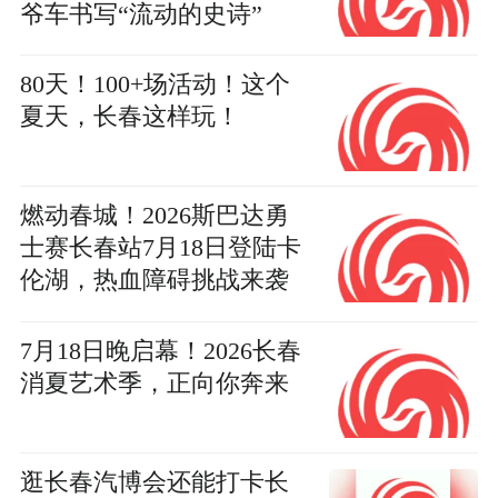
爷车书写“流动的史诗”
80天！100+场活动！这个
夏天，长春这样玩！
燃动春城！2026斯巴达勇
士赛长春站7月18日登陆卡
伦湖，热血障碍挑战来袭
7月18日晚启幕！2026长春
消夏艺术季，正向你奔来
逛长春汽博会还能打卡长