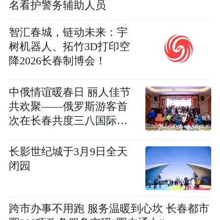
名看护警务辅助人员
智汇春城，链动未来：宇
树机器人、拓竹3D打印空
降2026长春制博会！
中俄情谊暖春日 丽人佳节
共欢聚——俄罗斯游客首
次在长春共度三八国际妇
女节
长影世纪城于3月9日全天
闭园
跨市办事不用跑 服务温暖到心坎 长春都市