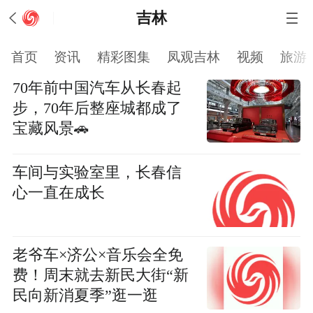
吉林
首页
资讯
精彩图集
凤观吉林
视频
旅游
70年前中国汽车从长春起
步，70年后整座城都成了
宝藏风景🚗
车间与实验室里，长春信
心一直在成长
老爷车×济公×音乐会全免
费！周末就去新民大街“新
民向新消夏季”逛一逛